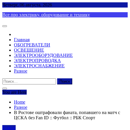
Skip
Четверг, 06 августа, 2026
to
Все про электрику, оборудование и технику
content
Главная
ОБОГРЕВАТЕЛИ
ОСВЕЩЕНИЕ
ЭЛЕКТРООБОРУДОВАНИЕ
ЭЛЕКТРОПРОВОДКА
ЭЛЕКТРОСНАБЖЕНИЕ
Разное
Найти:
You are Here
Home
Разное
В Ростове оштрафовали фаната, попавшего на матч с
ЦСКА без Fan ID :: Футбол :: РБК Спорт
Разное