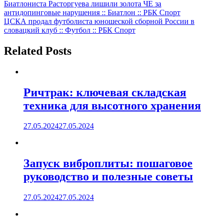
Навигация
Биатлониста Расторгуева лишили золота ЧЕ за
антидопинговые нарушения :: Биатлон :: РБК Спорт
по
ЦСКА продал футболиста юношеской сборной России в
записям
словацкий клуб :: Футбол :: РБК Спорт
Related Posts
Ричтрак: ключевая складская
техника для высотного хранения
27.05.2024
27.05.2024
Запуск виброплиты: пошаговое
руководство и полезные советы
27.05.2024
27.05.2024