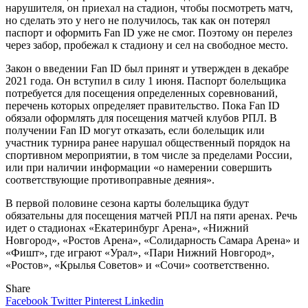
нарушителя, он приехал на стадион, чтобы посмотреть матч,
но сделать это у него не получилось, так как он потерял
паспорт и оформить Fan ID уже не смог. Поэтому он перелез
через забор, пробежал к стадиону и сел на свободное место.
Закон о введении Fan ID был принят и утвержден в декабре
2021 года. Он вступил в силу 1 июня. Паспорт болельщика
потребуется для посещения определенных соревнований,
перечень которых определяет правительство. Пока Fan ID
обязали оформлять для посещения матчей клубов РПЛ. В
получении Fan ID могут отказать, если болельщик или
участник турнира ранее нарушал общественный порядок на
спортивном мероприятии, в том числе за пределами России,
или при наличии информации «о намерении совершить
соответствующие противоправные деяния».
В первой половине сезона карты болельщика будут
обязательны для посещения матчей РПЛ на пяти аренах. Речь
идет о стадионах «Екатеринбург Арена», «Нижний
Новгород», «Ростов Арена», «Солидарность Самара Арена» и
«Фишт», где играют «Урал», «Пари Нижний Новгород»,
«Ростов», «Крылья Советов» и «Сочи» соответственно.
Share
Facebook
Twitter
Pinterest
Linkedin