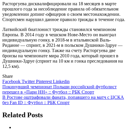
Расторгуева дисквалифицировали на 18 месяцев в марте
прошлого года за несоблюдение правила об обязательном
уведомлении допинг-офицеров о своем местонахождении.
Спортсмен нарушил данное правило трижды в течение года.
Латвийский биатлонист трижды становился чемпионом
Европы. В 2014 году в чешском Нове-Место он выиграл
индивидуальную гонку, в 2018-м в итальянской Валь-
Риданне — спринт, в 2021-м в польском Душники-Здруе —
индивидуальную гонку. Также на счету Расторгуева две
бронзы на чемпионате мира 2010 года, который прошел в
Душники-Здруе (спринт на 10 км и гонка преследования на
12,5 км).
Share
Facebook
Twitter
Pinterest
Linkedin
Навигация
Покинувший чемпионат Польши российский футболист
перешел в «Пари НН» :: Футбол :: РБК Спорт
по
В Ростове оштрафовали фаната, попавшего на матч с ЦСКА
записям
без Fan ID :: Футбол :: РБК Спорт
Related Posts