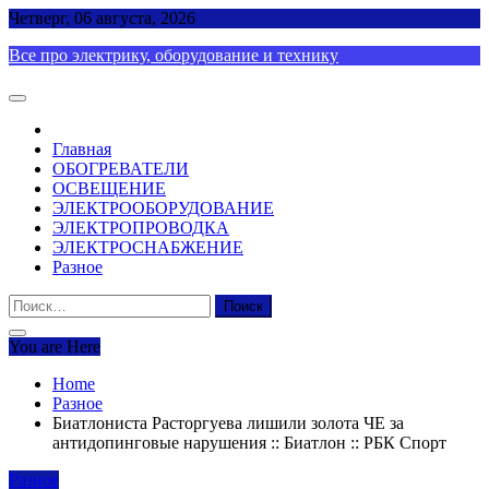
Skip
Четверг, 06 августа, 2026
to
Все про электрику, оборудование и технику
content
Главная
ОБОГРЕВАТЕЛИ
ОСВЕЩЕНИЕ
ЭЛЕКТРООБОРУДОВАНИЕ
ЭЛЕКТРОПРОВОДКА
ЭЛЕКТРОСНАБЖЕНИЕ
Разное
Найти:
You are Here
Home
Разное
Биатлониста Расторгуева лишили золота ЧЕ за
антидопинговые нарушения :: Биатлон :: РБК Спорт
Разное