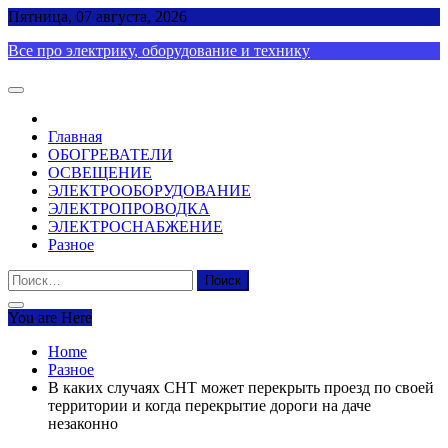
Skip
Пятница, 07 августа, 2026
to
Все про электрику, оборудование и технику
content
Главная
ОБОГРЕВАТЕЛИ
ОСВЕЩЕНИЕ
ЭЛЕКТРООБОРУДОВАНИЕ
ЭЛЕКТРОПРОВОДКА
ЭЛЕКТРОСНАБЖЕНИЕ
Разное
Найти:
You are Here
Home
Разное
В каких случаях СНТ может перекрыть проезд по своей
территории и когда перекрытие дороги на даче
незаконно