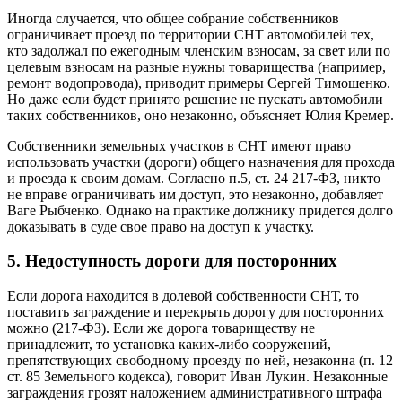
Иногда случается, что общее собрание собственников
ограничивает проезд по территории СНТ автомобилей тех,
кто задолжал по ежегодным членским взносам, за свет или по
целевым взносам на разные нужны товарищества (например,
ремонт водопровода), приводит примеры Сергей Тимошенко.
Но даже если будет принято решение не пускать автомобили
таких собственников, оно незаконно, объясняет Юлия Кремер.
Собственники земельных участков в СНТ имеют право
использовать участки (дороги) общего назначения для прохода
и проезда к своим домам. Согласно п.5, ст. 24 217-ФЗ, никто
не вправе ограничивать им доступ, это незаконно, добавляет
Ваге Рыбченко. Однако на практике должнику придется долго
доказывать в суде свое право на доступ к участку.
5. Недоступность дороги для посторонних
Если дорога находится в долевой собственности СНТ, то
поставить заграждение и перекрыть дорогу для посторонних
можно (217-ФЗ). Если же дорога товариществу не
принадлежит, то установка каких-либо сооружений,
препятствующих свободному проезду по ней, незаконна (п. 12
ст. 85 Земельного кодекса), говорит Иван Лукин. Незаконные
заграждения грозят наложением административного штрафа