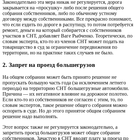
Законодательно эта мера никак не регулируется, дорога
закрывается на «просушку» либо после решения общего
собрания собственников, либо по обычному устному
договору между собственниками. Все прекрасно понимают,
что если ездить по дороге в распутицу, то потом потребуется
ремонт, деньги на который собирается с собственников
участков в СНТ, добавляет Ваге Рыбченко. Теоретически, по
словам эксперта, кто-то из членов СНТ может подать на
товарищество в суд за ограничение передвижения по
территории, но на практике таких случаев не было.
2. Запрет на проезд большегрузов
На общем собрании может быть принято решение не
пропускать большую часть года (за исключением летнего
периода) на территорию СНТ большегрузные автомобили.
Причина — их негативное влияние на дорожное полотно.
Если кто-то из собственников не согласен с этим, то, по
словам экспертов, такое решение общего собрания можно
оспорить в суде. Но до этого принятое общим собранием
решение надо выполнять.
Этот вопрос также не регулируется законодательно, а
запретить проезд большегрузов может общее собрание
собственников. Зачастую в СНТ вводят плату за проезд по