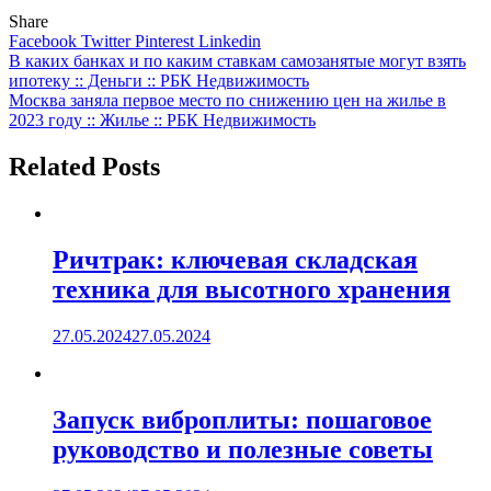
Share
Facebook
Twitter
Pinterest
Linkedin
Навигация
В каких банках и по каким ставкам самозанятые могут взять
ипотеку :: Деньги :: РБК Недвижимость
по
Москва заняла первое место по снижению цен на жилье в
записям
2023 году :: Жилье :: РБК Недвижимость
Related Posts
Ричтрак: ключевая складская
техника для высотного хранения
27.05.2024
27.05.2024
Запуск виброплиты: пошаговое
руководство и полезные советы