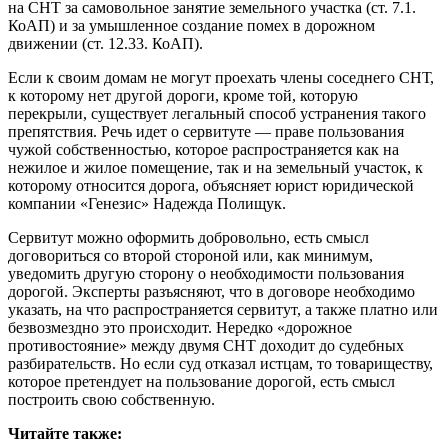
на СНТ за самовольное занятие земельного участка (ст. 7.1.
КоАП) и за умышленное создание помех в дорожном
движении (ст. 12.33. КоАП).
Если к своим домам не могут проехать члены соседнего СНТ,
к которому нет другой дороги, кроме той, которую
перекрыли, существует легальный способ устранения такого
препятствия. Речь идет о сервитуте — праве пользования
чужой собственностью, которое распространяется как на
нежилое и жилое помещение, так и на земельный участок, к
которому относится дорога, объясняет юрист юридической
компании «Генезис» Надежда Полищук.
Сервитут можно оформить добровольно, есть смысл
договориться со второй стороной или, как минимум,
уведомить другую сторону о необходимости пользования
дорогой. Эксперты разъясняют, что в договоре необходимо
указать, на что распространяется сервитут, а также платно или
безвозмездно это происходит. Нередко «дорожное
противостояние» между двумя СНТ доходит до судебных
разбирательств. Но если суд отказал истцам, то товариществу,
которое претендует на пользование дорогой, есть смысл
построить свою собственную.
Читайте также: