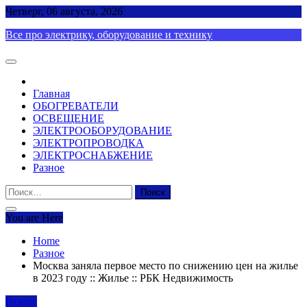
Skip
Четверг, 06 августа, 2026
to
Все про электрику, оборудование и технику
content
Главная
ОБОГРЕВАТЕЛИ
ОСВЕЩЕНИЕ
ЭЛЕКТРООБОРУДОВАНИЕ
ЭЛЕКТРОПРОВОДКА
ЭЛЕКТРОСНАБЖЕНИЕ
Разное
Найти:
You are Here
Home
Разное
Москва заняла первое место по снижению цен на жилье
в 2023 году :: Жилье :: РБК Недвижимость
Разное