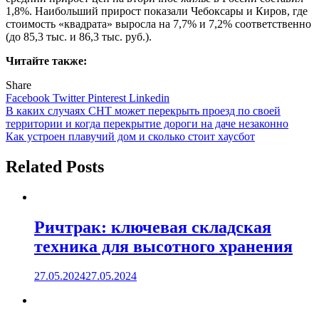
1,8%. Наибольший прирост показали Чебоксары и Киров, где
стоимость «квадрата» выросла на 7,7% и 7,2% соответственно
(до 85,3 тыс. и 86,3 тыс. руб.).
Читайте также:
Share
Facebook
Twitter
Pinterest
Linkedin
Навигация
В каких случаях СНТ может перекрыть проезд по своей
территории и когда перекрытие дороги на даче незаконно
по
Как устроен плавучий дом и сколько стоит хаусбот
записям
Related Posts
Ричтрак: ключевая складская
техника для высотного хранения
27.05.2024
27.05.2024