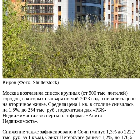
Киров
(Фото: Shutterstock)
Москва возглавила список крупных (от 500 тыс. жителей)
городов, в которых с января по май 2023 года снизились цены
на вторичное жилье. Средняя цена 1 кв. в столице снизилась
на 1,5%, до 254 тыс. руб., подсчитали для «РБК-
Недвижимости» эксперты платформы «Авито
Недвижимость».
Снижение также зафиксировано в Сочи (минус 1,3% до 222,7
тыс. руб. за 1 кв.м), Санкт-Петербурге (минус 1,2%, до 176,6