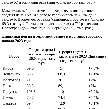
тыс. руб.) и Калининграде (минус 1%, до 100 тыс. руб.).
Максимальный рост отмечен в Кирове: за пять месяцев
средняя цена 1 кв. м в городе увеличилась на 7,8%, до 69,3
тыс. руб. Второе место занял Челябинск с ростом на 7,1%, до
68,3 тыс. руб. Третью позицию с ростом на 7% разделили
Волгоград (до 76 тыс. руб.) и Пермь (до 89,1 тыс. руб.).
Динамика цен на вторичном рынке в крупных городах с
начала 2023 года
Средняя цена 1
Средняя цена 1
кв. м в январе
Город
кв. м в мае 2023
Динамика
2023 года, тыс.
года, тыс. руб.
руб.
Киров
69,6
75
+7,8%
Челябинск
63,7
68,3
+7,1%
Волгоград
71
76
+7%
Пермь
83,3
89,1
+7%
Иркутск
103,8
110
+5,9%
Ижевск
70,7
74,4
+5,4%
Саратов
69,4
72,9
+5,1%