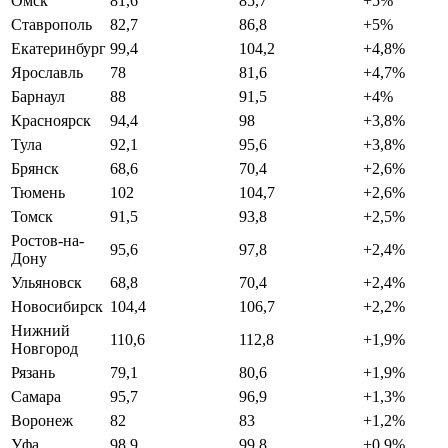
Омск
81,6
85,7
+5%
Ставрополь
82,7
86,8
+5%
Екатеринбург
99,4
104,2
+4,8%
Ярославль
78
81,6
+4,7%
Барнаул
88
91,5
+4%
Красноярск
94,4
98
+3,8%
Тула
92,1
95,6
+3,8%
Брянск
68,6
70,4
+2,6%
Тюмень
102
104,7
+2,6%
Томск
91,5
93,8
+2,5%
Ростов-на-
95,6
97,8
+2,4%
Дону
Ульяновск
68,8
70,4
+2,4%
Новосибирск
104,4
106,7
+2,2%
Нижний
110,6
112,8
+1,9%
Новгород
Рязань
79,1
80,6
+1,9%
Самара
95,7
96,9
+1,3%
Воронеж
82
83
+1,2%
Уфа
98,9
99,8
+0,9%