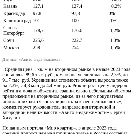
Казань
127,1
127,4
+0,2%
Краснодар
97,8
97,8
0%
Калининград
101
100
-1%
Санкт-
178,7
176,6
-1,2%
Петербург
Сочи
225,6
222,7
-1,3%
Москва
258
254
-1,5%
Данные: «Авито Недвижимость»
«Средняя цена 1 кв. м на вторичном рынке в начале 2023 года
составляла 89,6 тыс. руб., к маю она увеличилась на 2,3%, до
91,7 тыс. руб. Усредненная стоимость объекта выросла также
на 2,3%, с 4,3 млн до 4,4 млн руб. Резкий рост цен у лидеров
рейтинга можно объяснить сравнительно небольшим объемом
предложения на вторичном рынке, из-за чего покупателям
иногда приходится конкурировать за качественные лоты», —
комментирует руководитель направления вторичной и
загородной недвижимости «Авито Недвижимости» Сергей
Хахулин.
По данным портала «Мир квартир», в апреле 2023 года
средний прирост цен на вторичное жилье в России составил