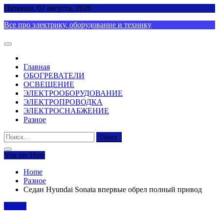
Skip
Пятница, 07 августа, 2026
to
Все про электрику, оборудование и технику
content
Главная
ОБОГРЕВАТЕЛИ
ОСВЕЩЕНИЕ
ЭЛЕКТРООБОРУДОВАНИЕ
ЭЛЕКТРОПРОВОДКА
ЭЛЕКТРОСНАБЖЕНИЕ
Разное
Найти:
You are Here
Home
Разное
Седан Hyundai Sonata впервые обрел полный привод
Разное