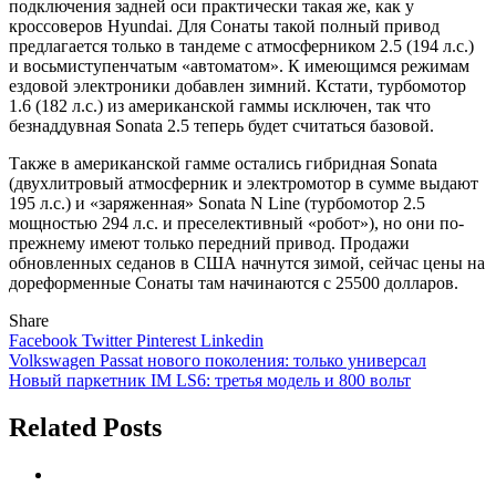
подключения задней оси практически такая же, как у
кроссоверов Hyundai. Для Сонаты такой полный привод
предлагается только в тандеме с атмосферником 2.5 (194 л.с.)
и восьмиступенчатым «автоматом». К имеющимся режимам
ездовой электроники добавлен зимний. Кстати, турбомотор
1.6 (182 л.с.) из американской гаммы исключен, так что
безнаддувная Sonata 2.5 теперь будет считаться базовой.
Также в американской гамме остались гибридная Sonata
(двухлитровый атмосферник и электромотор в сумме выдают
195 л.с.) и «заряженная» Sonata N Line (турбомотор 2.5
мощностью 294 л.с. и преселективный «робот»), но они по-
прежнему имеют только передний привод. Продажи
обновленных седанов в США начнутся зимой, сейчас цены на
дореформенные Сонаты там начинаются с 25500 долларов.
Share
Facebook
Twitter
Pinterest
Linkedin
Навигация
Volkswagen Passat нового поколения: только универсал
Новый паркетник IM LS6: третья модель и 800 вольт
по
записям
Related Posts