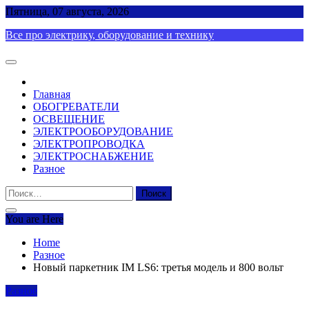
Skip
Пятница, 07 августа, 2026
to
Все про электрику, оборудование и технику
content
Главная
ОБОГРЕВАТЕЛИ
ОСВЕЩЕНИЕ
ЭЛЕКТРООБОРУДОВАНИЕ
ЭЛЕКТРОПРОВОДКА
ЭЛЕКТРОСНАБЖЕНИЕ
Разное
Найти:
You are Here
Home
Разное
Новый паркетник IM LS6: третья модель и 800 вольт
Разное