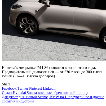
На китайском рынке IM LS6 появится в конце этого года.
Предварительный диапазон цен — от 230 тысяч до 300 тысяч
юаней (32—41 тысяча долларов).
Share
Facebook
Twitter
Pinterest
Linkedin
Навигация
Седан Hyundai Sonata впервые обрел полный привод
Дайджест дня: новый Scenic, BMW на Нюрбургринге и другие
по
события индустрии