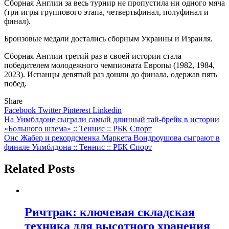
Сборная Англии за весь турнир не пропустила ни одного мяча
(три игры группового этапа, четвертьфинал, полуфинал и
финал).
Бронзовые медали достались сборным Украины и Израиля.
Сборная Англии третий раз в своей истории стала
победителем молодежного чемпионата Европы (1982, 1984,
2023). Испанцы девятый раз дошли до финала, одержав пять
побед.
Share
Facebook
Twitter
Pinterest
Linkedin
Навигация
На Уимблдоне сыграли самый длинный тай-брейк в истории
«Большого шлема» :: Теннис :: РБК Спорт
по
Онс Жабер и рекордсменка Маркета Вондроушова сыграют в
записям
финале Уимблдона :: Теннис :: РБК Спорт
Related Posts
Ричтрак: ключевая складская
техника для высотного хранения