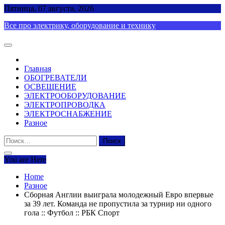
Skip
Пятница, 07 августа, 2026
to
Все про электрику, оборудование и технику
content
Главная
ОБОГРЕВАТЕЛИ
ОСВЕЩЕНИЕ
ЭЛЕКТРООБОРУДОВАНИЕ
ЭЛЕКТРОПРОВОДКА
ЭЛЕКТРОСНАБЖЕНИЕ
Разное
Найти:
You are Here
Home
Разное
Сборная Англии выиграла молодежный Евро впервые
за 39 лет. Команда не пропустила за турнир ни одного
гола :: Футбол :: РБК Спорт