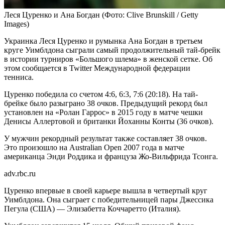
Леся Цуренко и Ана Богдан
(Фото: Clive Brunskill / Getty
Images)
Украинка Леся Цуренко и румынка Ана Богдан в третьем
круге Уимблдона сыграли самый продолжительный тай-брейк
в истории турниров «Большого шлема» в женской сетке. Об
этом сообщается в Twitter Международной федерации
тенниса.
Цуренко победила со счетом 4:6, 6:3, 7:6 (20:18). На тай-
брейке было разыграно 38 очков. Предыдущий рекорд был
установлен на «Ролан Гаррос» в 2015 году в матче чешки
Денисы Аллертовой и британки Йоханны Конты (36 очков).
У мужчин рекордный результат также составляет 38 очков.
Это произошло на Australian Open 2007 года в матче
американца Энди Роддика и француза Жо-Вильфрида Тсонга.
adv.rbc.ru
Цуренко впервые в своей карьере вышла в четвертый круг
Уимблдона. Она сыграет с победительницей пары Джессика
Пегула (США) — Элизабетта Коччаретто (Италия).