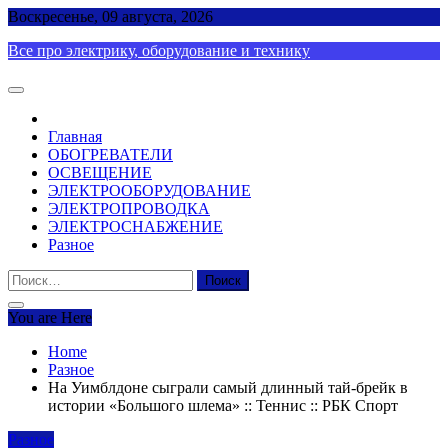
Skip
Воскресенье, 09 августа, 2026
to
Все про электрику, оборудование и технику
content
Главная
ОБОГРЕВАТЕЛИ
ОСВЕЩЕНИЕ
ЭЛЕКТРООБОРУДОВАНИЕ
ЭЛЕКТРОПРОВОДКА
ЭЛЕКТРОСНАБЖЕНИЕ
Разное
Найти:
You are Here
Home
Разное
На Уимблдоне сыграли самый длинный тай-брейк в
истории «Большого шлема» :: Теннис :: РБК Спорт
Разное