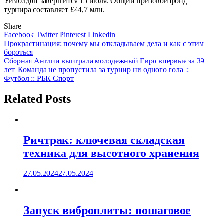
Уимблдон завершится 15 июля. Общий призовой фонд
турнира составляет £44,7 млн.
Share
Facebook
Twitter
Pinterest
Linkedin
Навигация
Прокрастинация: почему мы откладываем дела и как с этим
бороться
по
Сборная Англии выиграла молодежный Евро впервые за 39
записям
лет. Команда не пропустила за турнир ни одного гола ::
Футбол :: РБК Спорт
Related Posts
Ричтрак: ключевая складская
техника для высотного хранения
27.05.2024
27.05.2024
Запуск виброплиты: пошаговое