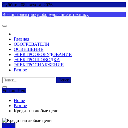
Skip
Суббота, 08 августа, 2026
to
Все про электрику, оборудование и технику
content
Главная
ОБОГРЕВАТЕЛИ
ОСВЕЩЕНИЕ
ЭЛЕКТРООБОРУДОВАНИЕ
ЭЛЕКТРОПРОВОДКА
ЭЛЕКТРОСНАБЖЕНИЕ
Разное
Найти:
You are Here
Home
Разное
Кредит на любые цели
Разное