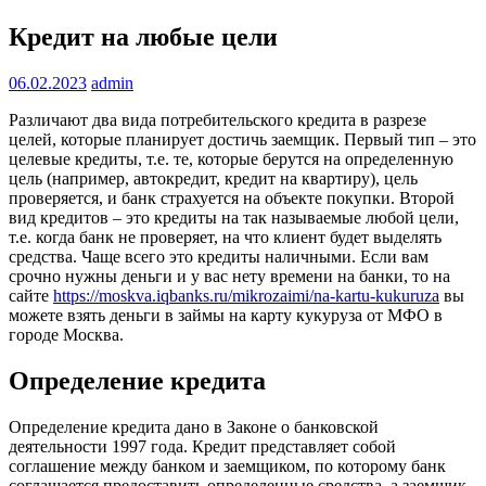
Кредит на любые цели
06.02.2023
admin
Различают два вида потребительского кредита в разрезе
целей, которые планирует достичь заемщик. Первый тип – это
целевые кредиты, т.е. те, которые берутся на определенную
цель (например, автокредит, кредит на квартиру), цель
проверяется, и банк страхуется на объекте покупки. Второй
вид кредитов – это кредиты на так называемые любой цели,
т.е. когда банк не проверяет, на что клиент будет выделять
средства. Чаще всего это кредиты наличными. Если вам
срочно нужны деньги и у вас нету времени на банки, то на
сайте
https://moskva.iqbanks.ru/mikrozaimi/na-kartu-kukuruza
вы
можете взять деньги в займы на карту кукуруза от МФО в
городе Москва.
Определение кредита
Определение кредита дано в Законе о банковской
деятельности 1997 года. Кредит представляет собой
соглашение между банком и заемщиком, по которому банк
соглашается предоставить определенные средства, а заемщик