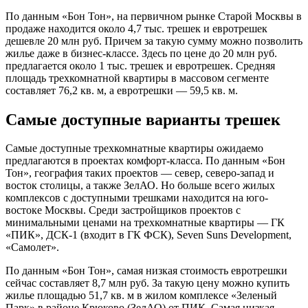
По данным «Бон Тон», на первичном рынке Старой Москвы в
продаже находится около 4,7 тыс. трешек и евротрешек
дешевле 20 млн руб. Причем за такую сумму можно позволить
жилье даже в бизнес-классе. Здесь по цене до 20 млн руб.
предлагается около 1 тыс. трешек и евротрешек. Средняя
площадь трехкомнатной квартиры в массовом сегменте
составляет 76,2 кв. м, а евротрешки — 59,5 кв. м.
Самые доступные варианты трешек
Самые доступные трехкомнатные квартиры ожидаемо
предлагаются в проектах комфорт-класса. По данным «Бон
Тон», география таких проектов — север, северо-запад и
восток столицы, а также ЗелАО. Но больше всего жилых
комплексов с доступными трешками находится на юго-
востоке Москвы. Среди застройщиков проектов с
минимальными ценами на трехкомнатные квартиры — ГК
«ПИК», ДСК-1 (входит в ГК ФСК), Seven Suns Development,
«Самолет».
По данным «Бон Тон», самая низкая стоимость евротрешки
сейчас составляет 8,7 млн руб. За такую цену можно купить
жилье площадью 51,7 кв. м в жилом комплексе «Зеленый
Парк» в районе Крюково (ЗелАО) от ПИК. Самая низкая