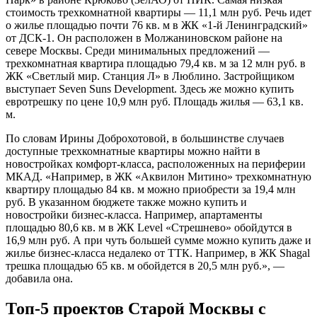
стоимость трехкомнатной квартиры — 11,1 млн руб. Речь идет
о жилье площадью почти 76 кв. м в ЖК «1-й Ленинградский»
от ДСК-1. Он расположен в Молжаниновском районе на
севере Москвы. Среди минимальных предложений —
трехкомнатная квартира площадью 79,4 кв. м за 12 млн руб. в
ЖК «Светлый мир. Станция Л» в Люблино. Застройщиком
выступает Seven Suns Development. Здесь же можно купить
евротрешку по цене 10,9 млн руб. Площадь жилья — 63,1 кв.
м.
По словам Ирины Доброхотовой, в большинстве случаев
доступные трехкомнатные квартиры можно найти в
новостройках комфорт-класса, расположенных на периферии
МКАД. «Например, в ЖК «Аквилон Митино» трехкомнатную
квартиру площадью 84 кв. м можно приобрести за 19,4 млн
руб. В указанном бюджете также можно купить и
новостройки бизнес-класса. Например, апартаменты
площадью 80,6 кв. м в ЖК Level «Стрешнево» обойдутся в
16,9 млн руб. А при чуть большей сумме можно купить даже и
жилье бизнес-класса недалеко от ТТК. Например, в ЖК Shagal
трешка площадью 65 кв. м обойдется в 20,5 млн руб.», —
добавила она.
Топ-5 проектов Старой Москвы с