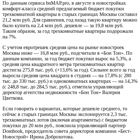
По данным сервиса bnMAP.pro, в августе в новостройках
комфорт-класса средний предлагаемый бюджет покупки
трехкомнатной квартиры в старых границах Москвы составил
21,2 млн руб. Для сравнения, год назад такую квартиру можно
было купить на 2,4 млн руб. дешевле — за 19,8 млн руб.
Таким образом, за год трехкомнатные квартиры подорожали
на 7%.
С учетом евротрешек средняя цена на рынке новостроек
Москвы ниже — 16,8 млн руб., подсчитали в «Бон Тон». По
данным компании, за год бюджет покупки вырос на 5,3%, а
средняя цена квадратного метра трехкомнатных квартир
достигла 275,8 тыс. руб. (+13,6% за год). Сильнее всего за год
выросла средняя цена квадрата в студиях — на 17,8% (с 280
тыс. до 330 тыс. руб.) и однокомнатных квартирах — на 14,3%
(с 248,8 тыс. до 284,5 тыс. руб.), отметила управляющий
директор агентства недвижимости «Бон Тон» Валерия
Цветкова.
Если говорить о вариантах, которые дешевле среднего, то
сейчас в старых границах Москвы экспонируется 2,3 тыс.
трехкомнатных лотов (включая апартаменты) с бюджетом
покупки до 20 млн руб., пояснила управляющий партнер
Dombook, председатель совета директоров компании «Бест-
Новострой» Ирина Доброхотова.