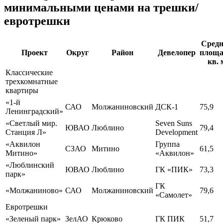
минимальными ценами на трешки/
евротрешки
Сред
Проект
Округ
Район
Девелопер
площа
кв. 
Классические
трехкомнатные
квартиры
«1-й
САО
Молжаниновский
ДСК-1
75,9
Ленинградский»
«Светлый мир.
Seven Suns
ЮВАО
Люблино
79,4
Станция Л»
Development
«Аквилон
Группа
СЗАО
Митино
61,5
Митино»
«Аквилон»
«Люблинский
ЮВАО
Люблино
ГК «ПИК»
73,3
парк»
ГК
«Молжаниново»
САО
Молжаниновский
79,6
«Самолет»
Евротрешки
«Зеленый парк»
ЗелАО
Крюково
ГК ПИК
51,7