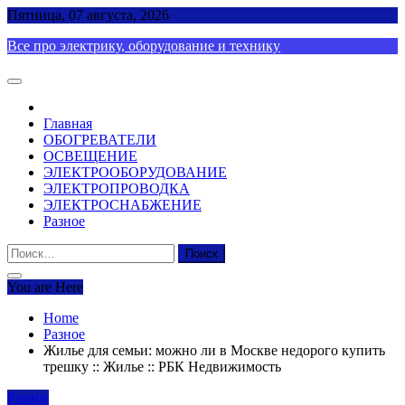
Skip
Пятница, 07 августа, 2026
to
Все про электрику, оборудование и технику
content
Главная
ОБОГРЕВАТЕЛИ
ОСВЕЩЕНИЕ
ЭЛЕКТРООБОРУДОВАНИЕ
ЭЛЕКТРОПРОВОДКА
ЭЛЕКТРОСНАБЖЕНИЕ
Разное
Найти:
You are Here
Home
Разное
Жилье для семьи: можно ли в Москве недорого купить
трешку :: Жилье :: РБК Недвижимость
Разное