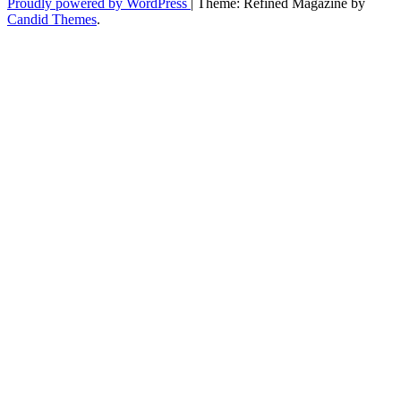
Proudly powered by WordPress
|
Theme: Refined Magazine by
Candid Themes
.