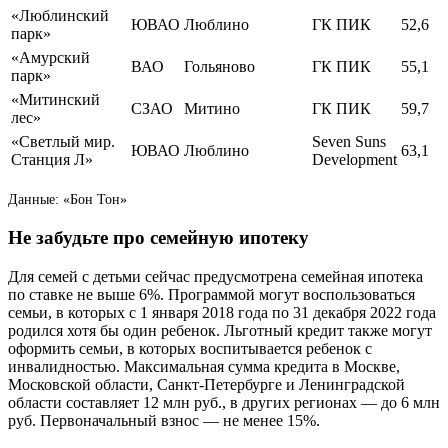
«Люблинский
ЮВАО
Люблино
ГК ПИК
52,6
парк»
«Амурский
ВАО
Гольяново
ГК ПИК
55,1
парк»
«Митинский
СЗАО
Митино
ГК ПИК
59,7
лес»
«Светлый мир.
Seven Suns
ЮВАО
Люблино
63,1
Станция Л»
Development
Данные: «Бон Тон»
Не забудьте про семейную ипотеку
Для семей с детьми сейчас предусмотрена семейная ипотека
по ставке не выше 6%. Программой могут воспользоваться
семьи, в которых с 1 января 2018 года по 31 декабря 2022 года
родился хотя бы один ребенок. Льготный кредит также могут
оформить семьи, в которых воспитывается ребенок с
инвалидностью. Максимальная сумма кредита в Москве,
Московской области, Санкт-Петербурге и Ленинградской
области составляет 12 млн руб., в других регионах — до 6 млн
руб. Первоначальный взнос — не менее 15%.