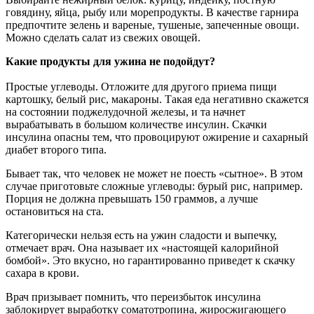
говядину, яйца, рыбу или морепродукты. В качестве гарнира
предпочтите зелень и вареные, тушеные, запеченные овощи.
Можно сделать салат из свежих овощей.
Какие продукты для ужина не подойдут?
Простые углеводы. Отложите для другого приема пищи
картошку, белый рис, макароны. Такая еда негативно скажется
на состоянии поджелудочной железы, и та начнет
вырабатывать в большом количестве инсулин. Скачки
инсулина опасны тем, что провоцируют ожирение и сахарный
диабет второго типа.
Бывает так, что человек не может не поесть «сытное». В этом
случае приготовьте сложные углеводы: бурый рис, например.
Порция не должна превышать 150 граммов, а лучше
остановиться на ста.
Категорически нельзя есть на ужин сладости и выпечку,
отмечает врач. Она называет их «настоящей калорийной
бомбой». Это вкусно, но гарантированно приведет к скачку
сахара в крови.
Врач призывает помнить, что переизбыток инсулина
заблокирует выработку соматотропина, жиросжигающего