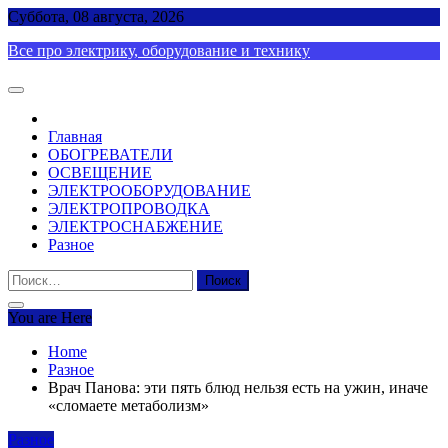
Skip
Суббота, 08 августа, 2026
to
Все про электрику, оборудование и технику
content
Главная
ОБОГРЕВАТЕЛИ
ОСВЕЩЕНИЕ
ЭЛЕКТРООБОРУДОВАНИЕ
ЭЛЕКТРОПРОВОДКА
ЭЛЕКТРОСНАБЖЕНИЕ
Разное
Найти:
You are Here
Home
Разное
Врач Панова: эти пять блюд нельзя есть на ужин, иначе
«сломаете метаболизм»
Разное