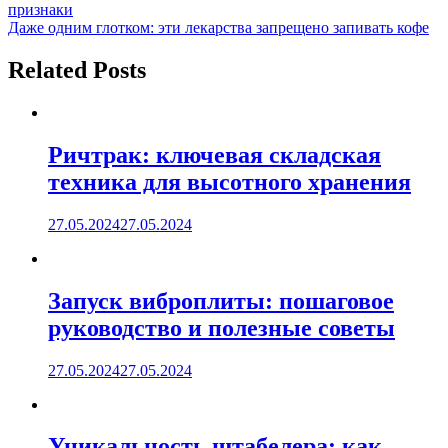
по
признаки
записям
Даже одним глотком: эти лекарства запрещено запивать кофе
Related Posts
Ричтрак: ключевая складская
техника для высотного хранения
27.05.2024
27.05.2024
Запуск виброплиты: пошаговое
руководство и полезные советы
27.05.2024
27.05.2024
Уникальность штабелера: как