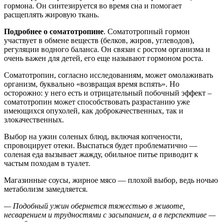
гормона. Он синтезируется во время сна и помогает
расщеплять жировую ткань.
Подробнее о соматотропине
. Соматотропный гормон
участвует в обмене веществ (белков, жиров, углеводов),
регуляции водного баланса. Он связан с ростом организма и
очень важен для детей, его еще называют гормоном роста.
Соматотропин, согласно исследованиям, может омолаживать
организм, буквально «возвращая время вспять». Но
осторожно: у него есть и отрицательный побочный эффект –
соматотропин может способствовать разрастанию уже
имеющихся опухолей, как доброкачественных, так и
злокачественных.
Выбор на ужин соленых блюд, включая копчености,
спровоцирует отеки. Выспаться будет проблематично —
соленая еда вызывает жажду, обильное питье приводит к
частым походам в туалет.
Магазинные соусы, жирное мясо — плохой выбор, ведь ночью
метаболизм замедляется.
— Подобный ужин обернется тяжестью в животе,
несварением и трудностями с засыпанием, а в перспективе —