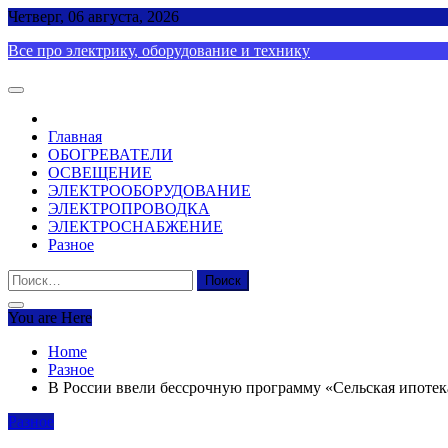
Skip
Четверг, 06 августа, 2026
to
Все про электрику, оборудование и технику
content
Главная
ОБОГРЕВАТЕЛИ
ОСВЕЩЕНИЕ
ЭЛЕКТРООБОРУДОВАНИЕ
ЭЛЕКТРОПРОВОДКА
ЭЛЕКТРОСНАБЖЕНИЕ
Разное
Найти:
You are Here
Home
Разное
В России ввели бессрочную программу «Сельская ипотека
Разное