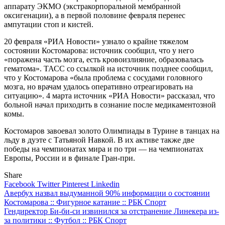
аппарату ЭКМО (экстракорпоральной мембранной
оксигенации), а в первой половине февраля перенес
ампутации стоп и кистей.
20 февраля «РИА Новости» узнало о крайне тяжелом
состоянии Костомарова: источник сообщил, что у него
«поражена часть мозга, есть кровоизлияние, образовалась
гематома». ТАСС со ссылкой на источник позднее сообщил,
что у Костомарова «была проблема с сосудами головного
мозга, но врачам удалось оперативно отреагировать на
ситуацию». 4 марта источник «РИА Новости» рассказал, что
больной начал приходить в сознание после медикаментозной
комы.
Костомаров завоевал золото Олимпиады в Турине в танцах на
льду в дуэте с Татьяной Навкой. В их активе также две
победы на чемпионатах мира и по три — на чемпионатах
Европы, России и в финале Гран-при.
Share
Facebook
Twitter
Pinterest
Linkedin
Навигация
Авербух назвал выдуманной 90% информации о состоянии
Костомарова :: Фигурное катание :: РБК Спорт
по
Гендиректор Би-би-си извинился за отстранение Линекера из-
записям
за политики :: Футбол :: РБК Спорт