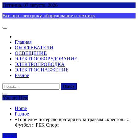
Skip
Пятница, 07 августа, 2026
to
Все про электрику, оборудование и технику
content
Главная
ОБОГРЕВАТЕЛИ
ОСВЕЩЕНИЕ
ЭЛЕКТРООБОРУДОВАНИЕ
ЭЛЕКТРОПРОВОДКА
ЭЛЕКТРОСНАБЖЕНИЕ
Разное
Найти:
You are Here
Home
Разное
«Торпедо» потеряло вратаря из-за травмы «крестов» ::
Футбол :: РБК Спорт
Разное