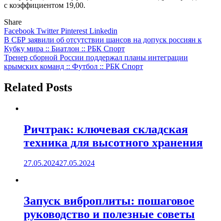
с коэффициентом 19,00.
Share
Facebook
Twitter
Pinterest
Linkedin
Навигация
В СБР заявили об отсутствии шансов на допуск россиян к
Кубку мира :: Биатлон :: РБК Спорт
по
Тренер сборной России поддержал планы интеграции
записям
крымских команд :: Футбол :: РБК Спорт
Related Posts
Ричтрак: ключевая складская
техника для высотного хранения
27.05.2024
27.05.2024
Запуск виброплиты: пошаговое
руководство и полезные советы