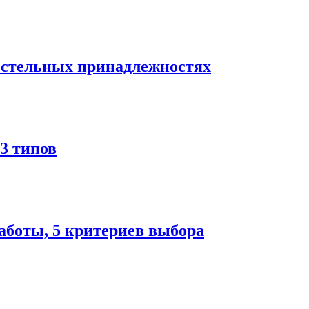
остельных принадлежностях
3 типов
аботы, 5 критериев выбора