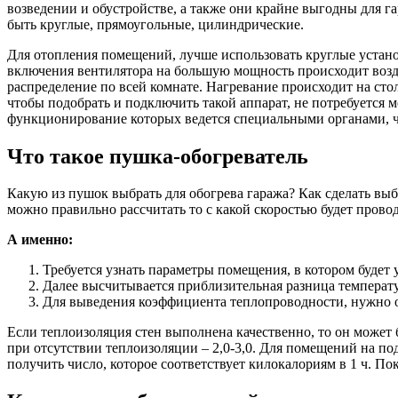
возведении и обустройстве, а также они крайне выгодны для г
быть круглые, прямоугольные, цилиндрические.
Для отопления помещений, лучше использовать круглые установ
включения вентилятора на большую мощность происходит воздух
распределение по всей комнате. Нагревание происходит на сто
чтобы подобрать и подключить такой аппарат, не потребуется 
функционирование которых ведется специальными органами, чт
Что такое пушка-обогреватель
Какую из пушок выбрать для обогрева гаража? Как сделать вы
можно правильно рассчитать то с какой скоростью будет прово
А именно:
Требуется узнать параметры помещения, в котором будет 
Далее высчитывается приблизительная разница температур
Для выведения коэффициента теплопроводности, нужно о
Если теплоизоляция стен выполнена качественно, то он может б
при отсутствии теплоизоляции – 2,0-3,0. Для помещений на по
получить число, которое соответствует килокалориям в 1 ч. Пок