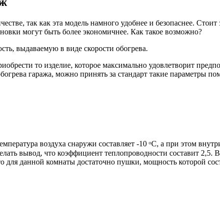
аж
естве, так как эта модель намного удобнее и безопаснее. Стоит з
ановки могут быть более экономичнее. Как такое возможно?
ть, выдаваемую в виде скорости обогрева.
обрести то изделие, которое максимально удовлетворит предпо
обогрева гаража, можно принять за стандарт такие параметры по
температура воздуха снаружи составляет -10 ᵒС, а при этом внутр
лать вывод, что коэффициент теплопроводности составит 2,5. В
 что для данной комнаты достаточно пушки, мощность которой сост