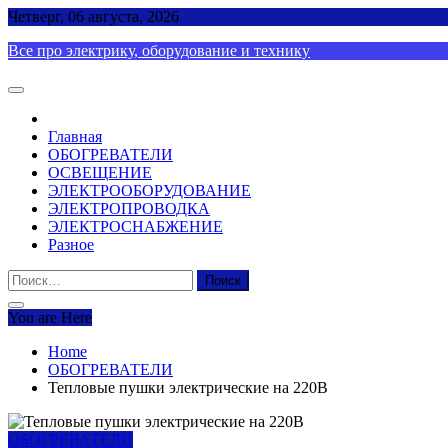
Skip
Четверг, 06 августа, 2026
to
Все про электрику, оборудование и технику
content
Главная
ОБОГРЕВАТЕЛИ
ОСВЕЩЕНИЕ
ЭЛЕКТРООБОРУДОВАНИЕ
ЭЛЕКТРОПРОВОДКА
ЭЛЕКТРОСНАБЖЕНИЕ
Разное
Найти:
You are Here
Home
ОБОГРЕВАТЕЛИ
Тепловые пушки электрические на 220В
ОБОГРЕВАТЕЛИ