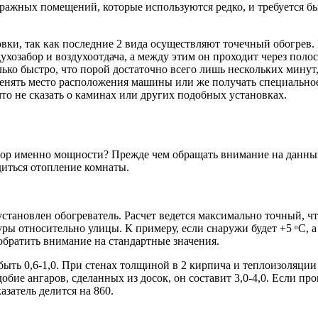
аражных помещений, которые используются редко, и требуется б
ки, так как последние 2 вида осуществляют точечный обогрев. 
озабор и воздухоотдача, а между этим он проходит через полос
лько быстро, что порой достаточно всего лишь нескольких мину
менять место расположения машины или же получать специальное
о не сказать о каминах или других подобных установках.
бор именно мощности? Прежде чем обращать внимание на данный
диться отопление комнаты.
установлен обогреватель. Расчет ведется максимально точный, ч
ы относительно улицы. К примеру, если снаружи будет +5 ᵒС, а в
братить внимание на стандартные значения.
ыть 0,6-1,0. При стенах толщиной в 2 кирпича и теплоизоляции 
добие ангаров, сделанных из досок, он составит 3,0-4,0. Если 
азатель делится на 860.