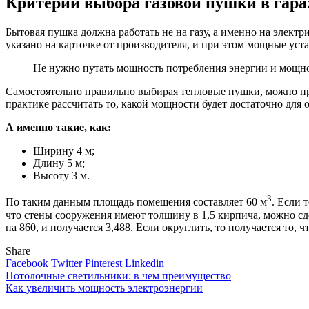
Критерии выбора газовой пушки в гар
Бытовая пушка должна работать не на газу, а именно на электрич
указано на карточке от производителя, и при этом мощные уст
Не нужно путать мощность потребления энергии и мощнос
Самостоятельно правильно выбирая тепловые пушки, можно при
практике рассчитать то, какой мощности будет достаточно для 
А именно такие, как:
Ширину 4 м;
Длину 5 м;
Высоту 3 м.
3
По таким данным площадь помещения составляет 60 м
. Если 
что стены сооружения имеют толщину в 1,5 кирпича, можно сде
на 860, и получается 3,488. Если округлить, то получается то,
Share
Facebook
Twitter
Pinterest
Linkedin
Навигация
Потолочные светильники: в чем преимущество
Как увеличить мощность электроэнергии
по