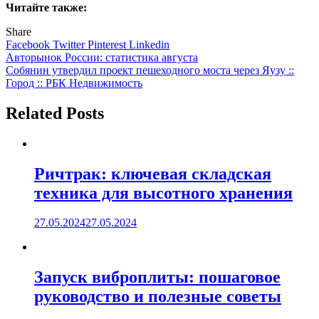
Читайте также:
Share
Facebook
Twitter
Pinterest
Linkedin
Навигация
Авторынок России: статистика августа
Собянин утвердил проект пешеходного моста через Яузу ::
по
Город :: РБК Недвижимость
записям
Related Posts
Ричтрак: ключевая складская
техника для высотного хранения
27.05.2024
27.05.2024
Запуск виброплиты: пошаговое
руководство и полезные советы