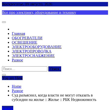
Skip
Воскресенье, 09 августа, 2026
to
Все про электрику, оборудование и технику
content
Главная
ОБОГРЕВАТЕЛИ
ОСВЕЩЕНИЕ
ЭЛЕКТРООБОРУДОВАНИЕ
ЭЛЕКТРОПРОВОДКА
ЭЛЕКТРОСНАБЖЕНИЕ
Разное
Найти:
You are Here
Home
Разное
Суд разъяснил, когда власти не могут отказать в
субсидии на жилье :: Жилье :: РБК Недвижимость
Разное