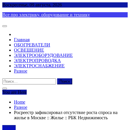
Skip
Воскресенье, 09 августа, 2026
to
Все про электрику, оборудование и технику
content
Главная
ОБОГРЕВАТЕЛИ
ОСВЕЩЕНИЕ
ЭЛЕКТРООБОРУДОВАНИЕ
ЭЛЕКТРОПРОВОДКА
ЭЛЕКТРОСНАБЖЕНИЕ
Разное
Найти:
You are Here
Home
Разное
Росреестр зафиксировал отсутствие роста спроса на
жилье в Москве :: Жилье :: РБК Недвижимость
Разное