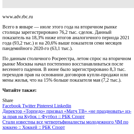
www.adv.rbc.ru
Всего в январе — июле этого года на вторичном рынке
столицы зарегистрировано 76,2 тыс. сделок. Данный
показатель на 18,3% ниже итогов аналогичного периода 2021
года (93,2 тыс.) и на 20,6% выше показателя семи месяцев
пандемийного 2020-го (63,1 тыс.).
По данным столичного Росреестра, летом спрос на вторичном
рынке Москвы начал постепенно восстанавливаться после
весеннего падения. В июне было зарегистрировано 8,3 тыс.
переходов прав на основании договоров купли-продажи или
мены жилья, что на 15% больше показателя мая (7,2 тыс.).
Читайте также:
Share
Facebook
Twitter
Pinterest
Linkedin
Навигация
Директор «Торпедо» призвал «Матч ТВ» «не праздновать» из-
за прав на Кубок :: Футбол :: РБК Спорт
по
Стали известны все четвертьфиналисты молодежного ЧМ по
записям
хоккею :: Хоккей :: РБК Спорт