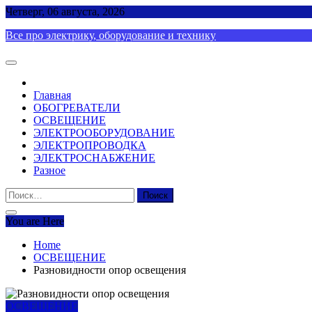
Skip
Четверг, 06 августа, 2026
to
Все про электрику, оборудование и технику
content
Главная
ОБОГРЕВАТЕЛИ
ОСВЕЩЕНИЕ
ЭЛЕКТРООБОРУДОВАНИЕ
ЭЛЕКТРОПРОВОДКА
ЭЛЕКТРОСНАБЖЕНИЕ
Разное
Найти:
You are Here
Home
ОСВЕЩЕНИЕ
Разновидности опор освещения
ОСВЕЩЕНИЕ