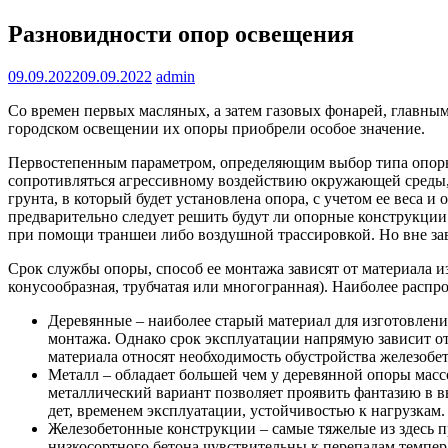
Разновидности опор освещения
09.09.2022
09.09.2022
admin
Со времен первых масляных, а затем газовых фонарей, главны
городском освещении их опоры приобрели особое значение.
Первостепенным параметром, определяющим выбор типа опоры на 
сопротивляться агрессивному воздействию окружающей среды, 
грунта, в который будет установлена опора, с учетом ее веса 
предварительно следует решить будут ли опорные конструкции 
при помощи траншеи либо воздушной трассировкой. Но вне за
Срок службы опоры, способ ее монтажа зависят от материала изго
конусообразная, трубчатая или многогранная). Наиболее расп
Деревянные – наиболее старый материал для изготовлени
монтажа. Однако срок эксплуатации напрямую зависит от
материала относят необходимость обустройства железобет
Металл – обладает большей чем у деревянной опоры массо
металлический вариант позволяет проявить фантазию в вы
дет, временем эксплуатации, устойчивостью к нагрузкам
Железобетонные конструкции – самые тяжелые из здесь пр
низкосортного бетона чувствительны к перепадам темпера