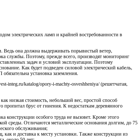
одом электрических ламп и крайней востребованности в
вки. Ведь она должна выдерживать порывистый ветер,
ка службы. Поэтому, прежде всего, производят мониторинг
поставленных задач и условий эксплуатации. Поэтому
нование. Как будет подведен силовой электрический кабель,
обязательна установка заземления.
-integ.ru/katalog/opory-i-machty-osveshheniya/ (решетчатая,
как низкая стоимость, небольшой вес, простой способ
о пропитал брус от гниения. К недостаткам деревянного
ка конструкции особого труда не вызовет. Кроме этого
ской среды. Отличаются металлические основания долгим, до 75
ческого обслуживания;
, как и доставка к месту установки. Также конструкции из
, около 50 лет;