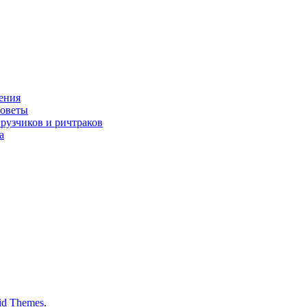
нения
советы
грузчиков и ричтраков
а
id Themes
.