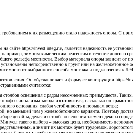
м требованием к их размещению стало надежность опоры. С прих
сайте https://invest-integ.ru/, является надежность ее устано
например, зимним химическим реагентам в течение долгого сро
и общего рельефа местности. Выбор материала опоры зависит от 
установлены непосредственно в грунт или на железобетонное ос
висимости от выбранного способа монтажа и подключения к ЛЭП 
товления. Он обуславливает и форму ее конструкции https://invest
ространенными считаются:
я столбов освещения с рядом несомненных преимуществ. Таких, 
 профессионализма завода изготовителя, насколько он грамотног
онного основания, слабая устойчивость к порывам ветра;
й, но меньшей чем у железобетонного варианта. Поэтому достав
боре дизайна, делая из столба освещения элемент декора город
. Минусы такого выбора – высокая цена, необходимость периоди
едставленных, а значит их монтаж будет трудоемок, дорогостоящ
туры. Срок их службы чуть меньше чем у металлического аналога