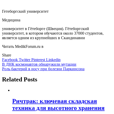
Гетеборгский университет
Медицина
университет в Гётеборге (Швеция). Гётеборгский
университет, в котором обучаются около 37000 студентов,
является одним из крупнейших в Скандинавии
Читать MedikForum.ru в
Share
Facebook
Twitter
Pinterest
Linkedin
Навигация
В ДНК космонавтов обнаружили мутации
Роль бактерий в носу при болезни Паркинсона
по
записям
Related Posts
Ричтрак: ключевая складская
техника для высотного хранения