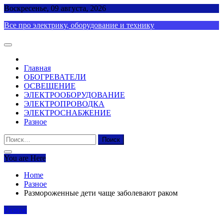
Skip
Воскресенье, 09 августа, 2026
to
Все про электрику, оборудование и технику
content
Главная
ОБОГРЕВАТЕЛИ
ОСВЕЩЕНИЕ
ЭЛЕКТРООБОРУДОВАНИЕ
ЭЛЕКТРОПРОВОДКА
ЭЛЕКТРОСНАБЖЕНИЕ
Разное
Найти:
You are Here
Home
Разное
Размороженные дети чаще заболевают раком
Разное