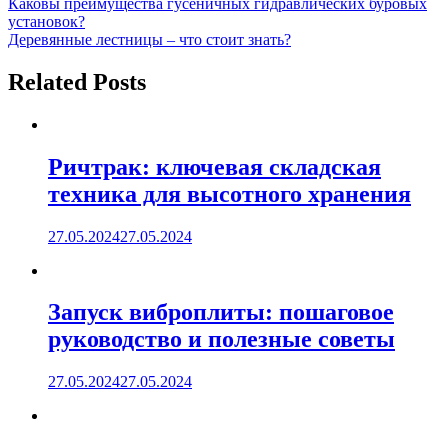
Навигация
Каковы преимущества гусеничных гидравлических буровых
установок?
по
Деревянные лестницы – что стоит знать?
записям
Related Posts
Ричтрак: ключевая складская
техника для высотного хранения
27.05.2024
27.05.2024
Запуск виброплиты: пошаговое
руководство и полезные советы
27.05.2024
27.05.2024