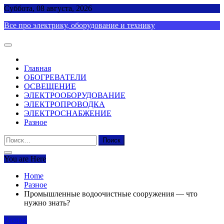
Skip
Суббота, 08 августа, 2026
to
Все про электрику, оборудование и технику
content
Главная
ОБОГРЕВАТЕЛИ
ОСВЕЩЕНИЕ
ЭЛЕКТРООБОРУДОВАНИЕ
ЭЛЕКТРОПРОВОДКА
ЭЛЕКТРОСНАБЖЕНИЕ
Разное
Найти:
You are Here
Home
Разное
Промышленные водоочистные сооружения — что
нужно знать?
Разное