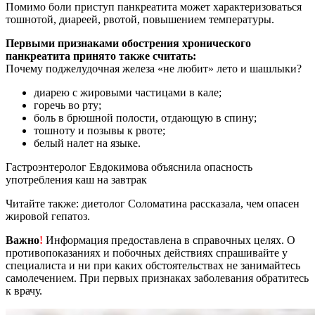
Помимо боли приступ панкреатита может характеризоваться
тошнотой, диареей, рвотой, повышением температуры.
Первыми признаками обострения хронического
панкреатита принято также считать:
Почему поджелудочная железа «не любит» лето и шашлыки?
диарею с жировыми частицами в кале;
горечь во рту;
боль в брюшной полости, отдающую в спину;
тошноту и позывы к рвоте;
белый налет на языке.
Гастроэнтеролог Евдокимова объяснила опасность
употребления каш на завтрак
Читайте также: диетолог Соломатина рассказала, чем опасен
жировой гепатоз.
Важно
!
Информация предоставлена в справочных целях. О
противопоказаниях и побочных действиях спрашивайте у
специалиста и ни при каких обстоятельствах не занимайтесь
самолечением. При первых признаках заболевания обратитесь
к врачу.