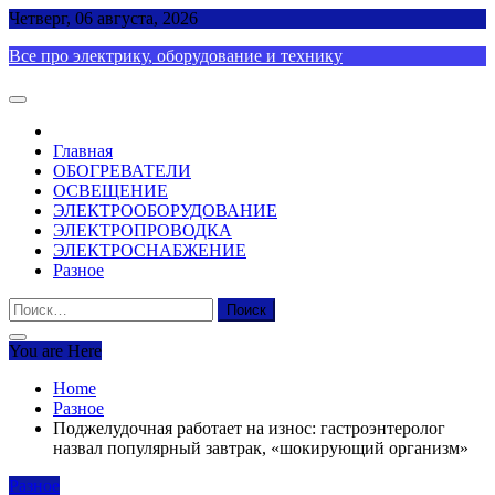
Skip
Четверг, 06 августа, 2026
to
Все про электрику, оборудование и технику
content
Главная
ОБОГРЕВАТЕЛИ
ОСВЕЩЕНИЕ
ЭЛЕКТРООБОРУДОВАНИЕ
ЭЛЕКТРОПРОВОДКА
ЭЛЕКТРОСНАБЖЕНИЕ
Разное
Найти:
You are Here
Home
Разное
Поджелудочная работает на износ: гастроэнтеролог
назвал популярный завтрак, «шокирующий организм»
Разное