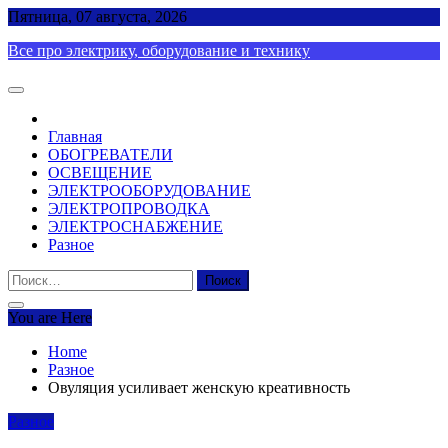
Skip
Пятница, 07 августа, 2026
to
Все про электрику, оборудование и технику
content
Главная
ОБОГРЕВАТЕЛИ
ОСВЕЩЕНИЕ
ЭЛЕКТРООБОРУДОВАНИЕ
ЭЛЕКТРОПРОВОДКА
ЭЛЕКТРОСНАБЖЕНИЕ
Разное
Найти:
You are Here
Home
Разное
Овуляция усиливает женскую креативность
Разное