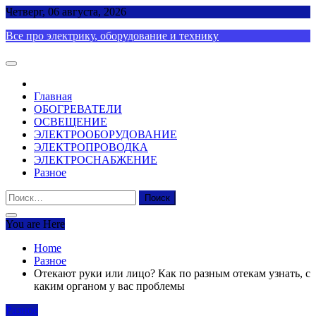
Skip
Четверг, 06 августа, 2026
to
Все про электрику, оборудование и технику
content
Главная
ОБОГРЕВАТЕЛИ
ОСВЕЩЕНИЕ
ЭЛЕКТРООБОРУДОВАНИЕ
ЭЛЕКТРОПРОВОДКА
ЭЛЕКТРОСНАБЖЕНИЕ
Разное
Найти:
You are Here
Home
Разное
Отекают руки или лицо? Как по разным отекам узнать, с
каким органом у вас проблемы
Разное