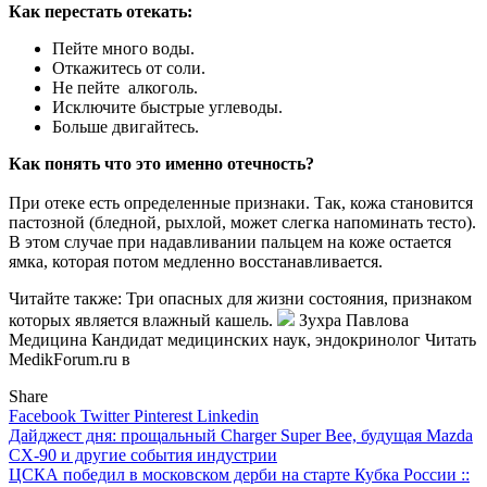
Как перестать отекать:
Пейте много воды.
Откажитесь от соли.
Не пейте алкоголь.
Исключите быстрые углеводы.
Больше двигайтесь.
Как понять что это именно отечность?
При отеке есть определенные признаки. Так, кожа становится
пастозной (бледной, рыхлой, может слегка напоминать тесто).
В этом случае при надавливании пальцем на коже остается
ямка, которая потом медленно восстанавливается.
Читайте также: Три опасных для жизни состояния, признаком
которых является влажный кашель.
Зухра Павлова
Медицина Кандидат медицинских наук, эндокринолог
Читать
MedikForum.ru в
Share
Facebook
Twitter
Pinterest
Linkedin
Навигация
Дайджест дня: прощальный Charger Super Bee, будущая Mazda
CX-90 и другие события индустрии
по
ЦСКА победил в московском дерби на старте Кубка России ::