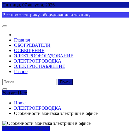
Skip
Пятница, 07 августа, 2026
to
Все про электрику, оборудование и технику
content
Главная
ОБОГРЕВАТЕЛИ
ОСВЕЩЕНИЕ
ЭЛЕКТРООБОРУДОВАНИЕ
ЭЛЕКТРОПРОВОДКА
ЭЛЕКТРОСНАБЖЕНИЕ
Разное
Найти:
You are Here
Home
ЭЛЕКТРОПРОВОДКА
Особенности монтажа электрики в офисе
ЭЛЕКТРОПРОВОДКА