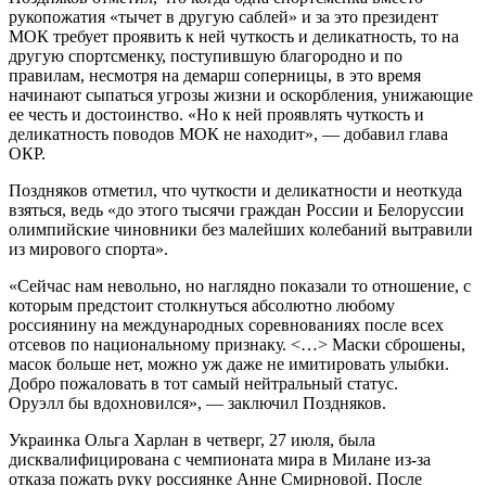
рукопожатия «тычет в другую саблей» и за это президент
МОК требует проявить к ней чуткость и деликатность, то на
другую спортсменку, поступившую благородно и по
правилам, несмотря на демарш соперницы, в это время
начинают сыпаться угрозы жизни и оскорбления, унижающие
ее честь и достоинство. «Но к ней проявлять чуткость и
деликатность поводов МОК не находит», — добавил глава
ОКР.
Поздняков отметил, что чуткости и деликатности и неоткуда
взяться, ведь «до этого тысячи граждан России и Белоруссии
олимпийские чиновники без малейших колебаний вытравили
из мирового спорта».
«Сейчас нам невольно, но наглядно показали то отношение, с
которым предстоит столкнуться абсолютно любому
россиянину на международных соревнованиях после всех
отсевов по национальному признаку. <…> Маски сброшены,
масок больше нет, можно уж даже не имитировать улыбки.
Добро пожаловать в тот самый нейтральный статус.
Оруэлл бы вдохновился», — заключил Поздняков.
Украинка Ольга Харлан в четверг, 27 июля, была
дисквалифицирована с чемпионата мира в Милане из-за
отказа пожать руку россиянке Анне Смирновой. После