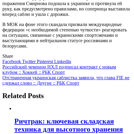
поражения Смирнова подошла к украинке и протянула ей
руку, как предусмотрено правилами, но соперница выставила
вперед саблю и ушла с дорожки.
В МОК на фоне этого скандала призвали международные
федерации «с необходимой степенью чуткости» реагировать
на ситуации, связанные с украинскими спортсменами и
выступающими в нейтральном статусе россиянами и
белорусами.
Share
Facebook
Twitter
Pinterest
Linkedin
Навигация
Российский чемпион НХЛ подписал контракт с новым
клубом :: Хоккей :: РБК Спорт
по
Отстраненная украинская саблистка заявила, что глава FIE не
записям
сдержал слово :: Другие :: РБК Спорт
Related Posts
Ричтрак: ключевая складская
техника для высотного хранения