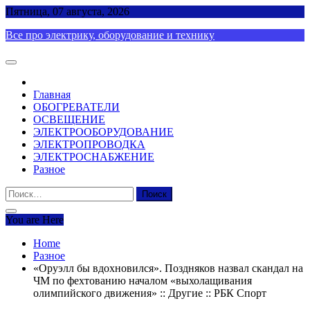
Skip
Пятница, 07 августа, 2026
to
Все про электрику, оборудование и технику
content
Главная
ОБОГРЕВАТЕЛИ
ОСВЕЩЕНИЕ
ЭЛЕКТРООБОРУДОВАНИЕ
ЭЛЕКТРОПРОВОДКА
ЭЛЕКТРОСНАБЖЕНИЕ
Разное
Найти:
You are Here
Home
Разное
«Оруэлл бы вдохновился». Поздняков назвал скандал на
ЧМ по фехтованию началом «выхолащивания
олимпийского движения» :: Другие :: РБК Спорт