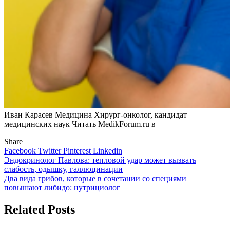
Иван Карасев Медицина Хирург-онколог, кандидат
медицинских наук
Читать MedikForum.ru в
Share
Facebook
Twitter
Pinterest
Linkedin
Навигация
Эндокринолог Павлова: тепловой удар может вызвать
слабость, одышку, галлюцинации
по
Два вида грибов, которые в сочетании со специями
записям
повышают либидо: нутрициолог
Related Posts