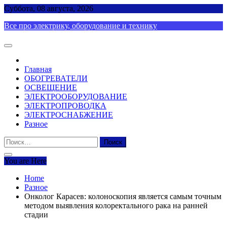
Skip
Суббота, 08 августа, 2026
to
Все про электрику, оборудование и технику
content
Главная
ОБОГРЕВАТЕЛИ
ОСВЕЩЕНИЕ
ЭЛЕКТРООБОРУДОВАНИЕ
ЭЛЕКТРОПРОВОДКА
ЭЛЕКТРОСНАБЖЕНИЕ
Разное
Найти:
You are Here
Home
Разное
Онколог Карасев: колоноскопия является самым точным
методом выявления колоректального рака на ранней
стадии