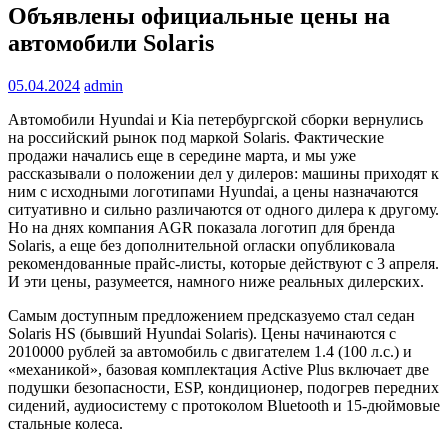
Объявлены официальные цены на
автомобили Solaris
05.04.2024
admin
Автомобили Hyundai и Kia петербургской сборки вернулись
на российский рынок под маркой Solaris. Фактические
продажи начались еще в середине марта, и мы уже
рассказывали о положении дел у дилеров: машины приходят к
ним с исходными логотипами Hyundai, а цены назначаются
ситуативно и сильно различаются от одного дилера к другому.
Но на днях компания AGR показала логотип для бренда
Solaris, а еще без дополнительной огласки опубликовала
рекомендованные прайс-листы, которые действуют с 3 апреля.
И эти цены, разумеется, намного ниже реальных дилерских.
Самым доступным предложением предсказуемо стал седан
Solaris HS (бывший Hyundai Solaris). Цены начинаются с
2010000 рублей за автомобиль с двигателем 1.4 (100 л.с.) и
«механикой», базовая комплектация Active Plus включает две
подушки безопасности, ESP, кондиционер, подогрев передних
сидений, аудиосистему с протоколом Bluetooth и 15-дюймовые
стальные колеса.