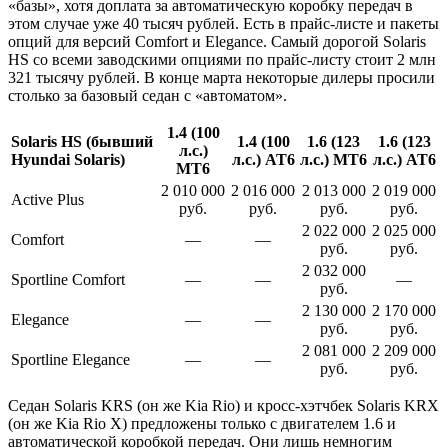
«базы», хотя доплата за автоматическую коробку передач в
этом случае уже 40 тысяч рублей. Есть в прайс-листе и пакеты
опций для версий Comfort и Elegance. Самый дорогой Solaris
HS со всеми заводскими опциями по прайс-листу стоит 2 млн
321 тысячу рублей. В конце марта некоторые дилеры просили
столько за базовый седан с «автоматом».
1.4 (100
Solaris HS (бывший
1.4 (100
1.6 (123
1.6 (123
л.с.)
Hyundai Solaris)
л.с.) AT6
л.с.) MT6
л.с.) AT6
MT6
2 010 000
2 016 000
2 013 000
2 019 000
Active Plus
руб.
руб.
руб.
руб.
2 022 000
2 025 000
Comfort
—
—
руб.
руб.
2 032 000
Sportline Comfort
—
—
—
руб.
2 130 000
2 170 000
Elegance
—
—
руб.
руб.
2 081 000
2 209 000
Sportline Elegance
—
—
руб.
руб.
Седан Solaris KRS (он же Kia Rio) и кросс-хэтчбек Solaris KRX
(он же Kia Rio X) предложены только с двигателем 1.6 и
автоматической коробкой передач. Они лишь немногим