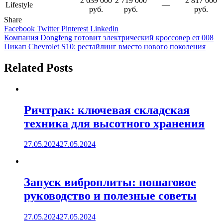
2 639 000
2 719 000
2 817 000
Lifestyle
—
руб.
руб.
руб.
Share
Facebook
Twitter
Pinterest
Linkedin
Навигация
Компания Dongfeng готовит электрический кроссовер eπ 008
Пикап Chevrolet S10: рестайлинг вместо нового поколения
по
записям
Related Posts
Ричтрак: ключевая складская
техника для высотного хранения
27.05.2024
27.05.2024
Запуск виброплиты: пошаговое
руководство и полезные советы
27.05.2024
27.05.2024