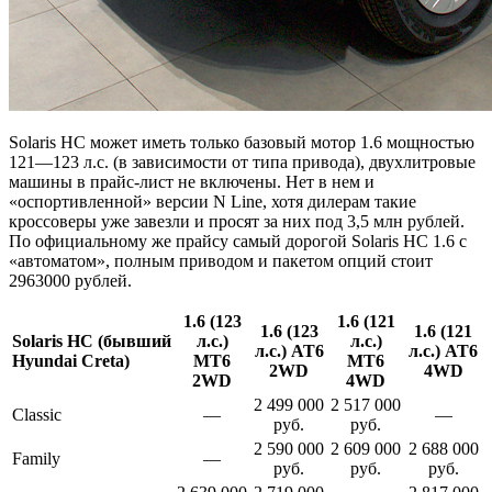
Solaris HC может иметь только базовый мотор 1.6 мощностью
121—123 л.с. (в зависимости от типа привода), двухлитровые
машины в прайс-лист не включены. Нет в нем и
«оспортивленной» версии N Line, хотя дилерам такие
кроссоверы уже завезли и просят за них под 3,5 млн рублей.
По официальному же прайсу самый дорогой Solaris HC 1.6 с
«автоматом», полным приводом и пакетом опций стоит
2963000 рублей.
1.6 (123
1.6 (121
1.6 (123
1.6 (121
Solaris HC (бывший
л.с.)
л.с.)
л.с.) AT6
л.с.) AT6
Hyundai Creta)
MT6
MT6
2WD
4WD
2WD
4WD
2 499 000
2 517 000
Classic
—
—
руб.
руб.
2 590 000
2 609 000
2 688 000
Family
—
руб.
руб.
руб.