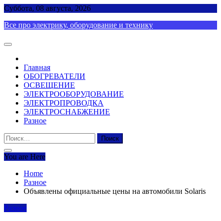
Skip
Суббота, 08 августа, 2026
to
Все про электрику, оборудование и технику
content
Главная
ОБОГРЕВАТЕЛИ
ОСВЕЩЕНИЕ
ЭЛЕКТРООБОРУДОВАНИЕ
ЭЛЕКТРОПРОВОДКА
ЭЛЕКТРОСНАБЖЕНИЕ
Разное
Найти:
You are Here
Home
Разное
Объявлены официальные цены на автомобили Solaris
Разное