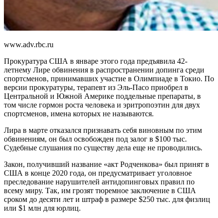
www.adv.rbc.ru
Прокуратура США в январе этого года предъявила 42-
летнему Лире обвинения в распространении допинга среди
спортсменов, принимавших участие в Олимпиаде в Токио. По
версии прокуратуры, терапевт из Эль-Пасо приобрел в
Центральной и Южной Америке поддельные препараты, в
том числе гормон роста человека и эритропоэтин для двух
спортсменов, имена которых не называются.
Лира в марте отказался признавать себя виновным по этим
обвинениям, он был освобожден под залог в $100 тыс.
Судебные слушания по существу дела еще не проводились.
Закон, получивший название «акт Родченкова» был принят в
США в конце 2020 года, он предусматривает уголовное
преследование нарушителей антидопинговых правил по
всему миру. Так, им грозят тюремное заключение в США
сроком до десяти лет и штраф в размере $250 тыс. для физлиц
или $1 млн для юрлиц.