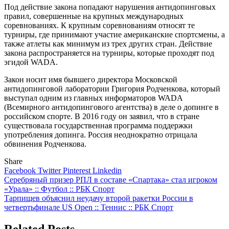
Под действие закона попадают нарушения антидопинговых
правил, совершенные на крупных международных
соревнованиях. К крупным соревнованиям относят те
турниры, где принимают участие американские спортсмены, а
также атлеты как минимум из трех других стран. Действие
закона распространяется на турниры, которые проходят под
эгидой WADA.
Закон носит имя бывшего директора Московской
антидопинговой лаборатории Григория Родченкова, который
выступал одним из главных информаторов WADA
(Всемирного антидопингового агентства) в деле о допинге в
российском спорте. В 2016 году он заявил, что в стране
существовала государственная программа поддержки
употребления допинга. Россия неоднократно отрицала
обвинения Родченкова.
Share
Facebook
Twitter
Pinterest
Linkedin
Навигация
Серебряный призер РПЛ в составе «Спартака» стал игроком
«Урала» :: Футбол :: РБК Спорт
по
Тарпищев объяснил неудачу второй ракетки России в
записям
четвертьфинале US Open :: Теннис :: РБК Спорт
Related Posts