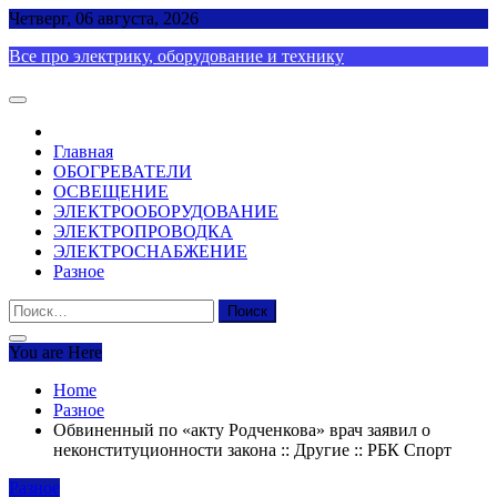
Skip
Четверг, 06 августа, 2026
to
Все про электрику, оборудование и технику
content
Главная
ОБОГРЕВАТЕЛИ
ОСВЕЩЕНИЕ
ЭЛЕКТРООБОРУДОВАНИЕ
ЭЛЕКТРОПРОВОДКА
ЭЛЕКТРОСНАБЖЕНИЕ
Разное
Найти:
You are Here
Home
Разное
Обвиненный по «акту Родченкова» врач заявил о
неконституционности закона :: Другие :: РБК Спорт
Разное