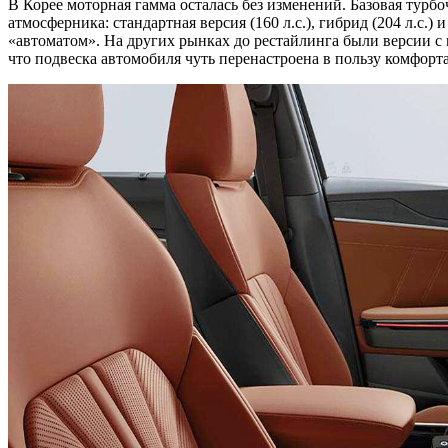
В Корее моторная гамма осталась без изменений. Базовая турбоч
атмосферника: стандартная версия (160 л.с.), гибрид (204 л.с
«автоматом». На других рынках до рестайлинга были версии с м
что подвеска автомобиля чуть перенастроена в пользу комфорта