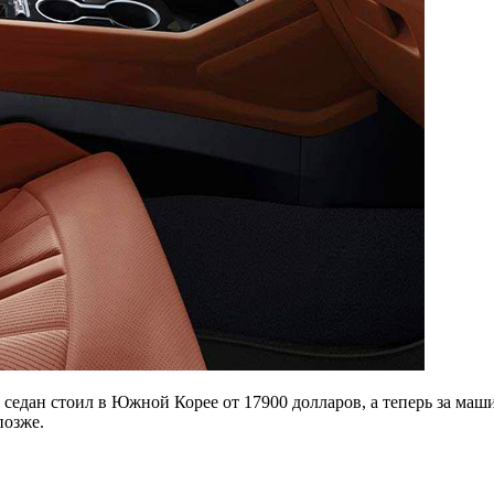
седан стоил в Южной Корее от 17900 долларов, а теперь за ма
позже.