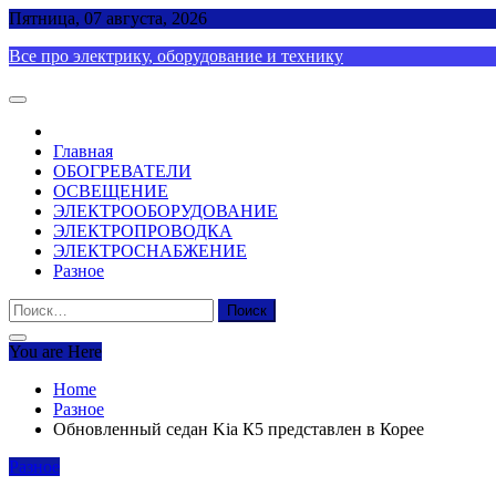
Skip
Пятница, 07 августа, 2026
to
Все про электрику, оборудование и технику
content
Главная
ОБОГРЕВАТЕЛИ
ОСВЕЩЕНИЕ
ЭЛЕКТРООБОРУДОВАНИЕ
ЭЛЕКТРОПРОВОДКА
ЭЛЕКТРОСНАБЖЕНИЕ
Разное
Найти:
You are Here
Home
Разное
Обновленный седан Kia К5 представлен в Корее
Разное