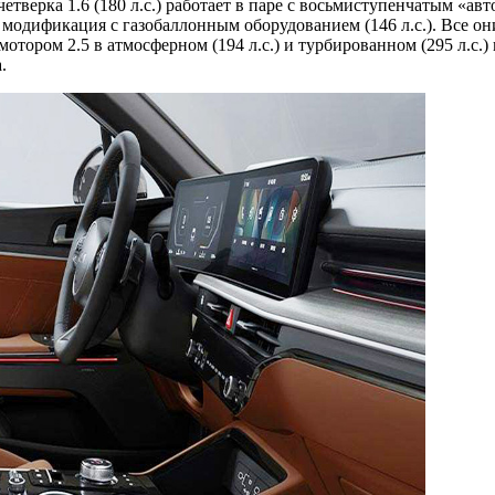
етверка 1.6 (180 л.с.) работает в паре с восьмиступенчатым «ав
.) и модификация с газобаллонным оборудованием (146 л.с.). Все
отором 2.5 в атмосферном (194 л.с.) и турбированном (295 л.с.
.