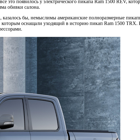
все это появилось у электрического пикапа Ram 1500 REV, кото
ма обивки салона.
рых, казалось бы, немыслимы американские полноразмерные пика
.с., которым оснащали уходящий в историю пикап Ram 1500 TRX. 
рессорами.