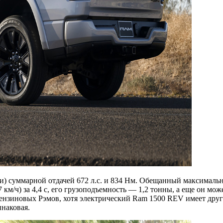
и) суммарной отдачей 672 л.с. и 834 Нм. Обещанный максимальн
97 км/ч) за 4,4 с, его грузоподъемность — 1,2 тонны, а еще он мо
бензиновых Рэмов, хотя электрический Ram 1500 REV имеет друг
наковая.