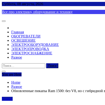
Skip
Суббота, 08 августа, 2026
to
Все про электрику, оборудование и технику
content
Главная
ОБОГРЕВАТЕЛИ
ОСВЕЩЕНИЕ
ЭЛЕКТРООБОРУДОВАНИЕ
ЭЛЕКТРОПРОВОДКА
ЭЛЕКТРОСНАБЖЕНИЕ
Разное
Найти:
You are Here
Home
Разное
Обновленные пикапы Ram 1500: без V8, но с гибридной 
Разное