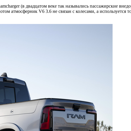
mcharger (в двадцатом веке так назывались пассажирские внедо
ом атмосферник V6 3.6 не связан с колесами, а используется то