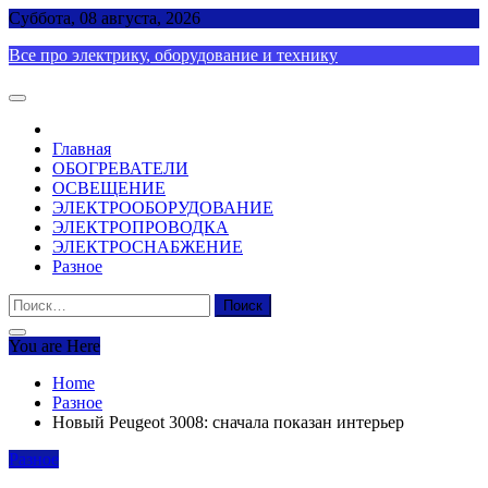
Skip
Суббота, 08 августа, 2026
to
Все про электрику, оборудование и технику
content
Главная
ОБОГРЕВАТЕЛИ
ОСВЕЩЕНИЕ
ЭЛЕКТРООБОРУДОВАНИЕ
ЭЛЕКТРОПРОВОДКА
ЭЛЕКТРОСНАБЖЕНИЕ
Разное
Найти:
You are Here
Home
Разное
Новый Peugeot 3008: сначала показан интерьер
Разное