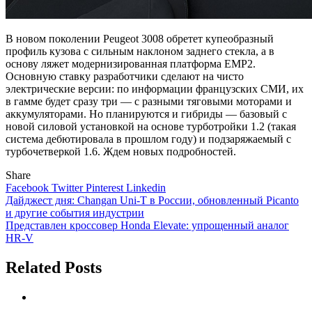
В новом поколении Peugeot 3008 обретет купеобразный
профиль кузова с сильным наклоном заднего стекла, а в
основу ляжет модернизированная платформа EMP2.
Основную ставку разработчики сделают на чисто
электрические версии: по информации французских СМИ, их
в гамме будет сразу три — с разными тяговыми моторами и
аккумуляторами. Но планируются и гибриды — базовый с
новой силовой установкой на основе турботройки 1.2 (такая
система дебютировала в прошлом году) и подзаряжаемый с
турбочетверкой 1.6. Ждем новых подробностей.
Share
Facebook
Twitter
Pinterest
Linkedin
Навигация
Дайджест дня: Changan Uni-T в России, обновленный Picanto
и другие события индустрии
по
Представлен кроссовер Honda Elevate: упрощенный аналог
записям
HR-V
Related Posts