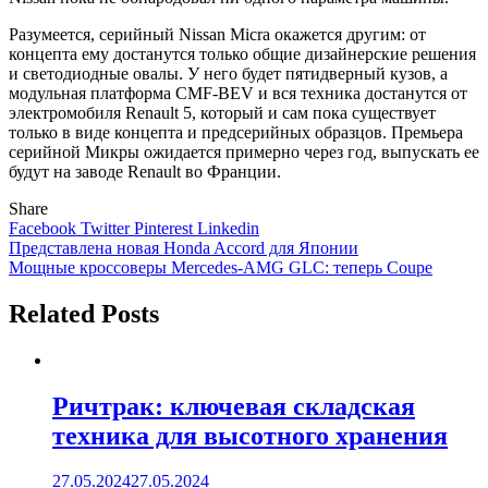
Разумеется, серийный Nissan Micra окажется другим: от
концепта ему достанутся только общие дизайнерские решения
и светодиодные овалы. У него будет пятидверный кузов, а
модульная платформа CMF-BEV и вся техника достанутся от
электромобиля Renault 5, который и сам пока существует
только в виде концепта и предсерийных образцов. Премьера
серийной Микры ожидается примерно через год, выпускать ее
будут на заводе Renault во Франции.
Share
Facebook
Twitter
Pinterest
Linkedin
Навигация
Представлена новая Honda Accord для Японии
Мощные кроссоверы Mercedes-AMG GLC: теперь Coupe
по
записям
Related Posts
Ричтрак: ключевая складская
техника для высотного хранения
27.05.2024
27.05.2024