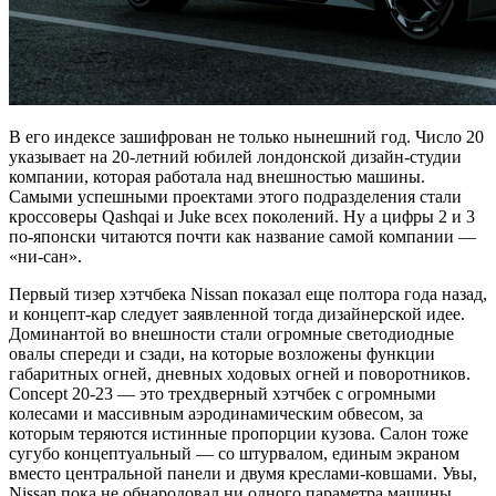
В его индексе зашифрован не только нынешний год. Число 20
указывает на 20-летний юбилей лондонской дизайн-студии
компании, которая работала над внешностью машины.
Самыми успешными проектами этого подразделения стали
кроссоверы Qashqai и Juke всех поколений. Ну а цифры 2 и 3
по-японски читаются почти как название самой компании —
«ни-сан».
Первый тизер хэтчбека Nissan показал еще полтора года назад,
и концепт-кар следует заявленной тогда дизайнерской идее.
Доминантой во внешности стали огромные светодиодные
овалы спереди и сзади, на которые возложены функции
габаритных огней, дневных ходовых огней и поворотников.
Concept 20-23 — это трехдверный хэтчбек с огромными
колесами и массивным аэродинамическим обвесом, за
которым теряются истинные пропорции кузова. Салон тоже
сугубо концептуальный — со штурвалом, единым экраном
вместо центральной панели и двумя креслами-ковшами. Увы,
Nissan пока не обнародовал ни одного параметра машины.