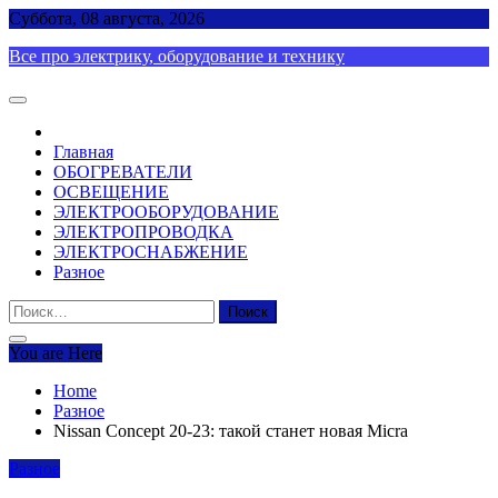
Skip
Суббота, 08 августа, 2026
to
Все про электрику, оборудование и технику
content
Главная
ОБОГРЕВАТЕЛИ
ОСВЕЩЕНИЕ
ЭЛЕКТРООБОРУДОВАНИЕ
ЭЛЕКТРОПРОВОДКА
ЭЛЕКТРОСНАБЖЕНИЕ
Разное
Найти:
You are Here
Home
Разное
Nissan Concept 20-23: такой станет новая Micra
Разное