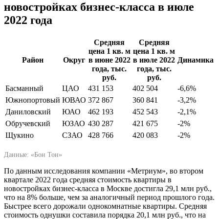
новостройках бизнес-класса в июле
2022 года
Средняя
Средняя
цена 1 кв. м
цена 1 кв. м
Район
Округ
в июне 2022
в июле 2022
Динамика
года, тыс.
года, тыс.
руб.
руб.
Басманный
ЦАО
431 153
402 504
-6,6%
Южнопортовый
ЮВАО
372 867
360 841
-3,2%
Даниловский
ЮАО
462 193
452 543
-2,1%
Обручевский
ЮЗАО
430 287
421 675
-2%
Щукино
СЗАО
428 766
420 083
-2%
Данные: «Бон Тон»
По данным исследования компании «Метриум», во втором
квартале 2022 года средняя стоимость квартиры в
новостройках бизнес-класса в Москве достигла 29,1 млн руб.,
что на 8% больше, чем за аналогичный период прошлого года.
Быстрее всего дорожали однокомнатные квартиры. Средняя
стоимость однушки составила порядка 20,1 млн руб., что на