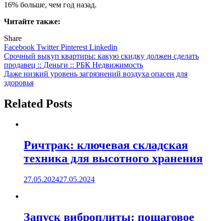
16% больше, чем год назад.
Читайте также:
Share
Facebook
Twitter
Pinterest
Linkedin
Навигация
Срочный выкуп квартиры: какую скидку должен сделать
продавец :: Деньги :: РБК Недвижимость
по
Даже низкий уровень загрязнений воздуха опасен для
записям
здоровья
Related Posts
Ричтрак: ключевая складская
техника для высотного хранения
27.05.2024
27.05.2024
Запуск виброплиты: пошаговое