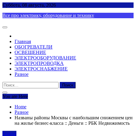
Skip
Суббота, 08 августа, 2026
to
Все про электрику, оборудование и технику
content
Главная
ОБОГРЕВАТЕЛИ
ОСВЕЩЕНИЕ
ЭЛЕКТРООБОРУДОВАНИЕ
ЭЛЕКТРОПРОВОДКА
ЭЛЕКТРОСНАБЖЕНИЕ
Разное
Найти:
You are Here
Home
Разное
Названы районы Москвы с наибольшим снижением цен
на жилье бизнес-класса :: Деньги :: РБК Недвижимость
Разное