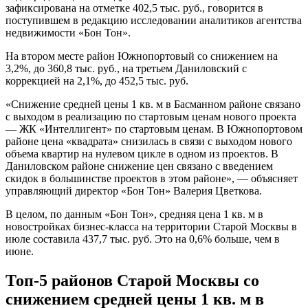
зафиксирована на отметке 402,5 тыс. руб., говорится в
поступившем в редакцию исследовании аналитиков агентства
недвижимости «Бон Тон».
На втором месте район Южнопортовый со снижением на
3,2%, до 360,8 тыс. руб., на третьем Даниловский с
коррекцией на 2,1%, до 452,5 тыс. руб.
«Снижение средней цены 1 кв. м в Басманном районе связано
с выходом в реализацию по стартовым ценам нового проекта
— ЖК «Интеллигент» по стартовым ценам. В Южнопортовом
районе цена «квадрата» снизилась в связи с выходом нового
объема квартир на нулевом цикле в одном из проектов. В
Даниловском районе снижение цен связано с введением
скидок в большинстве проектов в этом районе», — объясняет
управляющий директор «Бон Тон» Валерия Цветкова.
В целом, по данным «Бон Тон», средняя цена 1 кв. м в
новостройках бизнес-класса на территории Старой Москвы в
июле составила 437,7 тыс. руб. Это на 0,6% больше, чем в
июне.
Топ-5 районов Старой Москвы со
снижением средней цены 1 кв. м в