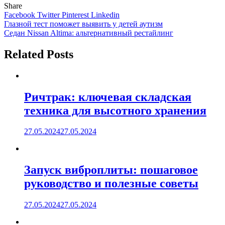
Share
Facebook
Twitter
Pinterest
Linkedin
Навигация
Глазной тест поможет выявить у детей аутизм
Седан Nissan Altima: альтернативный рестайлинг
по
записям
Related Posts
Ричтрак: ключевая складская
техника для высотного хранения
27.05.2024
27.05.2024
Запуск виброплиты: пошаговое
руководство и полезные советы
27.05.2024
27.05.2024