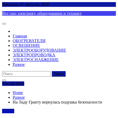
Skip
Пятница, 07 августа, 2026
to
Все про электрику, оборудование и технику
content
Главная
ОБОГРЕВАТЕЛИ
ОСВЕЩЕНИЕ
ЭЛЕКТРООБОРУДОВАНИЕ
ЭЛЕКТРОПРОВОДКА
ЭЛЕКТРОСНАБЖЕНИЕ
Разное
Найти:
You are Here
Home
Разное
На Ладу Гранту вернулась подушка безопасности
Разное