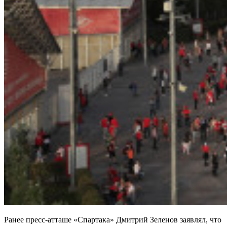
Ранее пресс‑атташе «Спартака» Дмитрий Зеленов заявлял, что