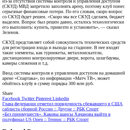
из‑за отсутствия системы контроля и управления доступом
(СКУД) МВД запретило заполнять арену, поэтому клуб понес
серьезные финансовые потери. По его словам, скоро вопрос
со СКУД будет решен. «Скоро мы все СКУД сделаем, бюджет
выделен. Вопрос был решен давно, осталось технологически
его выполнить: купить, привезти и установить», — сказал
Зеленов.
СКУД представляет собой совокупность технических средств
для регистрации входа и выхода на стадионе. В нее входят
такие элементы, как турникеты, металлоискатели,
дистанционно контролируемые двери, ворота, шлагбаумы,
камеры слежения и т.д.
Ввод системы контроля и управления доступом на домашней
арене «Спартака», по информации «Матч ТВ», может
обойтись клубу в сумму порядка 300 млн руб.
Share
Facebook
Twitter
Pinterest
Linkedin
Навигация
Глава федерации отметил порядочность сбежавшего в США
саблиста сборной России :: Другие :: РБК Спорт
по
«Без преимуществ». Каковы шансы Хачанова выйти в
записям
полуфинал US Open :: Теннис :: РБК Спорт