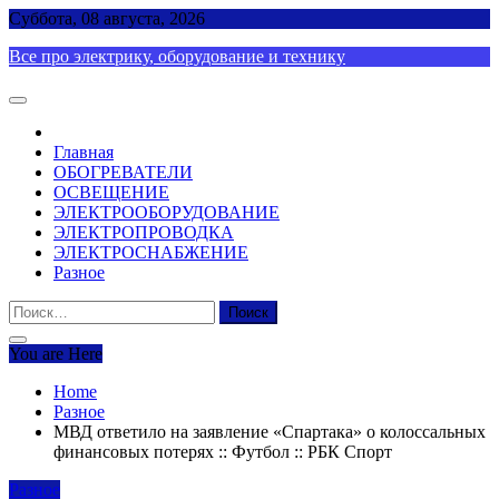
Skip
Суббота, 08 августа, 2026
to
Все про электрику, оборудование и технику
content
Главная
ОБОГРЕВАТЕЛИ
ОСВЕЩЕНИЕ
ЭЛЕКТРООБОРУДОВАНИЕ
ЭЛЕКТРОПРОВОДКА
ЭЛЕКТРОСНАБЖЕНИЕ
Разное
Найти:
You are Here
Home
Разное
МВД ответило на заявление «Спартака» о колоссальных
финансовых потерях :: Футбол :: РБК Спорт
Разное