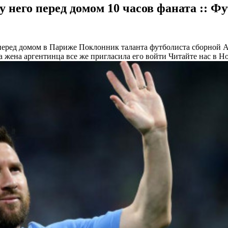
 него перед домом 10 часов фаната :: Ф
 перед домом в Париже
Поклонник таланта футболиста сборной А
а жена аргентинца все же пригласила его войти
Читайте нас в Н