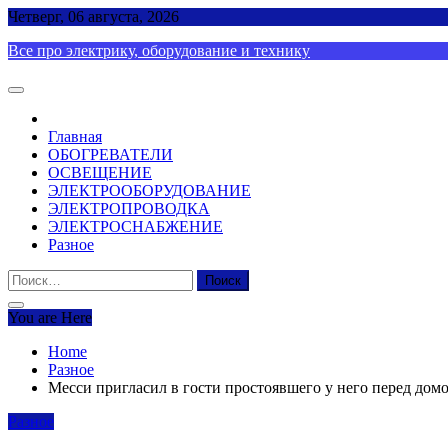
Skip
Четверг, 06 августа, 2026
to
Все про электрику, оборудование и технику
content
Главная
ОБОГРЕВАТЕЛИ
ОСВЕЩЕНИЕ
ЭЛЕКТРООБОРУДОВАНИЕ
ЭЛЕКТРОПРОВОДКА
ЭЛЕКТРОСНАБЖЕНИЕ
Разное
Найти:
You are Here
Home
Разное
Месси пригласил в гости простоявшего у него перед домо
Разное