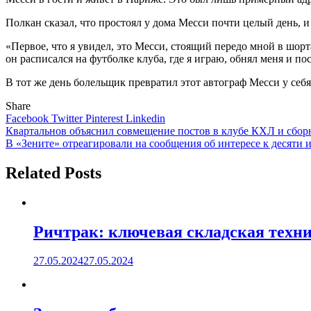
Полкан сказал, что простоял у дома Месси почти целый день, 
«Первое, что я увидел, это Месси, стоящий передо мной в шор
он расписался на футболке клуба, где я играю, обнял меня и по
В тот же день болельщик превратил этот автограф Месси у себя 
Share
Facebook
Twitter
Pinterest
Linkedin
Навигация
Квартальнов объяснил совмещение постов в клубе КХЛ и сборн
В «Зените» отреагировали на сообщения об интересе к десяти 
по
записям
Related Posts
Ричтрак: ключевая складская техни
27.05.2024
27.05.2024