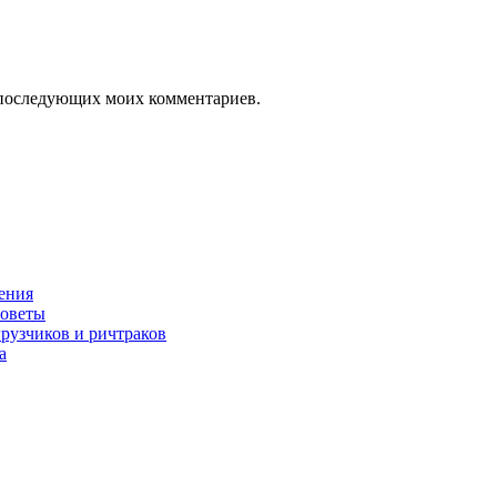
ля последующих моих комментариев.
нения
советы
грузчиков и ричтраков
а