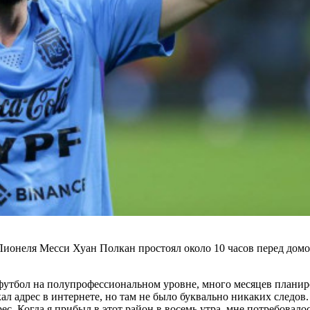
онеля Месси Хуан Полкан простоял около 10 часов перед домом
-футбол на полупрофессиональном уровне, много месяцев плани
кал адрес в интернете, но там не было буквально никаких следов
. Когда я прибыл в этот район в восемь утра, мне потребовалос