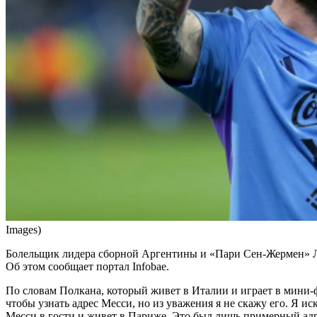
Images)
Болельщик лидера сборной Аргентины и «Пари Сен-Жермен» Ли
Об этом сообщает портал Infobae.
По словам Полкана, который живет в Италии и играет в мини
чтобы узнать адрес Месси, но из уважения я не скажу его. Я ис
Месси в гости и живет в Париже. Это был лишь примерный адрес