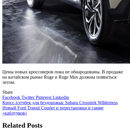
Цены новых кроссоверов пока не обнародованы. В продаже
на китайском рынке Ruge и Ruge Max должны появиться
летом.
Share
Facebook
Twitter
Pinterest
Linkedin
Навигация
Кросс-хэтчбек для бездорожья: Subaru Crosstrek Wilderness
Новый Ford Transit Courier и перестановки в гамме
по
«каблучков»
записям
Related Posts