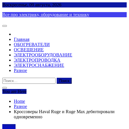
Skip
Воскресенье, 09 августа, 2026
to
Все про электрику, оборудование и технику
content
Главная
ОБОГРЕВАТЕЛИ
ОСВЕЩЕНИЕ
ЭЛЕКТРООБОРУДОВАНИЕ
ЭЛЕКТРОПРОВОДКА
ЭЛЕКТРОСНАБЖЕНИЕ
Разное
Найти:
You are Here
Home
Разное
Кроссоверы Haval Ruge и Ruge Max дебютировали
одновременно
Разное