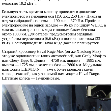
емкостью 19,2 кВт∙ч.
Большую часть времени машину приводит в движение
электромотор на передней оси (156 л.с., 250 Нм). Пиковая
отдача гибридной системы — 190 л.с. и 370 Нм. Пробег в
электрорежиме на одной зарядке — 96 км по циклу WLTC, а
максимальная дальность хода с полным баком бензина —
около 1000 км. Для батареи предусмотрены зарядные
устройства переменного (6,6 кВт) и постоянного тока (33
кВт). Полноприводный Haval Ruge даже не планируется.
Старший кроссовер Haval Ruge Max (он же Xiaolong Max) —
это уже одноклассник таких автомобилей, как Geely Monjaro
или Chery Tiggo 8. Длина — 4758 мм, ширина — 1895 мм,
высота — 1725 мм, а колесная база — 2800 мм. Модульная
платформа L.E.M.O.N. — уже с более крепкой задней
многорычажкой, как у знакомой нам модели Haval Dargo.
Штатные колеса — 19-дюймовые.