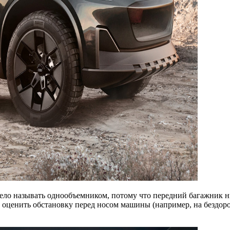
ло называть однообъемником, потому что передний багажник нич
ут оценить обстановку перед носом машины (например, на бездоро