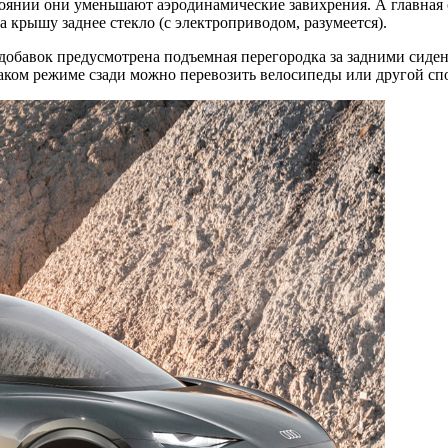
оянии они уменьшают аэродинамические завихрения. А главная 
 крышу заднее стекло (с электроприводом, разумеется).
добавок предусмотрена подъемная перегородка за задними сиден
 таком режиме сзади можно перевозить велосипеды или другой с