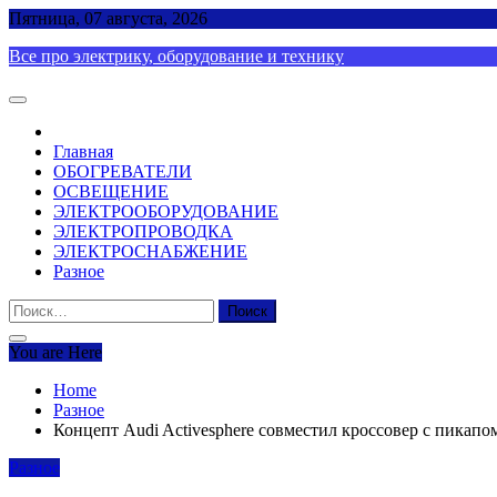
Skip
Пятница, 07 августа, 2026
to
Все про электрику, оборудование и технику
content
Главная
ОБОГРЕВАТЕЛИ
ОСВЕЩЕНИЕ
ЭЛЕКТРООБОРУДОВАНИЕ
ЭЛЕКТРОПРОВОДКА
ЭЛЕКТРОСНАБЖЕНИЕ
Разное
Найти:
You are Here
Home
Разное
Концепт Audi Activesphere совместил кроссовер с пикапо
Разное