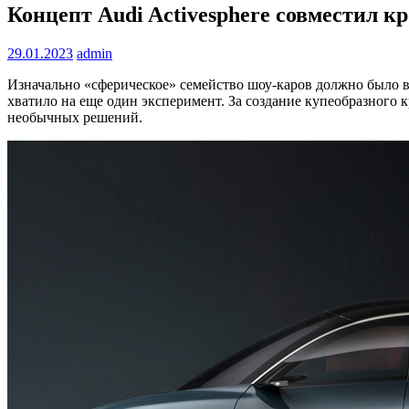
Концепт Audi Activesphere совместил к
29.01.2023
admin
Изначально «сферическое» семейство шоу-каров должно было вк
хватило на еще один эксперимент. За создание купеобразного к
необычных решений.