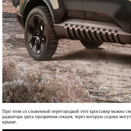
При этом со сложенной перегородкой этот кроссовер можно сме
радиатора здесь прозрачная секция, через которую седоки мог
крыше.