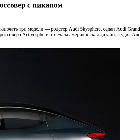
россовер с пикапом
лючать три модели — родстер Audi Skysphere, седан Audi Grands
россовера Activesphere отвечала американская дизайн-студия Au