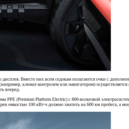
 дисплея. Вместо них всем седокам полагаются очки с дополнен
апример, климат-контролем или навигатором) осуществляется 
ть вперед.
а PPE (Premium Platform Electric) с 800-вольтовой электросист
ареи емкостью 100 кВт∙ч должно хватить на 600 км пробега, а м