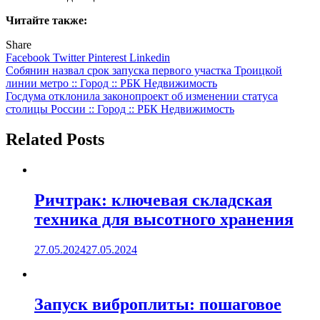
Читайте также:
Share
Facebook
Twitter
Pinterest
Linkedin
Навигация
Собянин назвал срок запуска первого участка Троицкой
линии метро :: Город :: РБК Недвижимость
по
Госдума отклонила законопроект об изменении статуса
записям
столицы России :: Город :: РБК Недвижимость
Related Posts
Ричтрак: ключевая складская
техника для высотного хранения
27.05.2024
27.05.2024
Запуск виброплиты: пошаговое