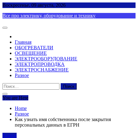
Skip
Воскресенье, 09 августа, 2026
to
Все про электрику, оборудование и технику
content
Главная
ОБОГРЕВАТЕЛИ
ОСВЕЩЕНИЕ
ЭЛЕКТРООБОРУДОВАНИЕ
ЭЛЕКТРОПРОВОДКА
ЭЛЕКТРОСНАБЖЕНИЕ
Разное
Найти:
You are Here
Home
Разное
Как узнать имя собственника после закрытия
персональных данных в ЕГРН
Разное