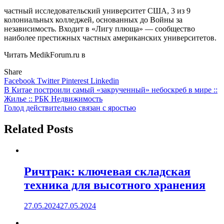
частный исследовательский университет США, 3 из 9
колониальных колледжей, основанных до Войны за
независимость. Входит в «Лигу плюща» — сообщество
наиболее престижных частных американских университетов.
Читать MedikForum.ru в
Share
Facebook
Twitter
Pinterest
Linkedin
Навигация
В Китае построили самый «закрученный» небоскреб в мире ::
Жилье :: РБК Недвижимость
по
Голод действительно связан с яростью
записям
Related Posts
Ричтрак: ключевая складская
техника для высотного хранения
27.05.2024
27.05.2024