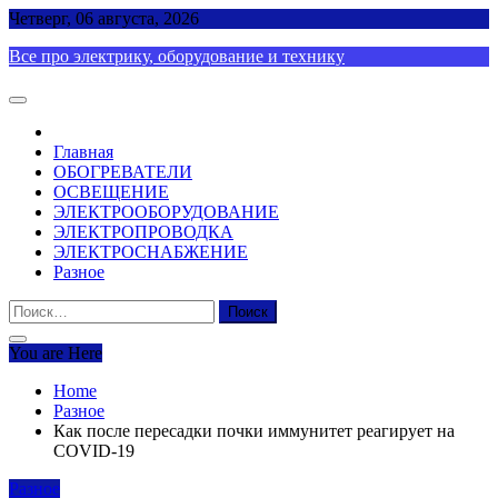
Skip
Четверг, 06 августа, 2026
to
Все про электрику, оборудование и технику
content
Главная
ОБОГРЕВАТЕЛИ
ОСВЕЩЕНИЕ
ЭЛЕКТРООБОРУДОВАНИЕ
ЭЛЕКТРОПРОВОДКА
ЭЛЕКТРОСНАБЖЕНИЕ
Разное
Найти:
You are Here
Home
Разное
Как после пересадки почки иммунитет реагирует на
COVID-19
Разное