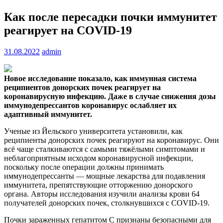
Как после пересадки почки иммунитет
реагирует на COVID-19
31.08.2022
admin
Новое исследование показало, как иммунная система
реципиентов донорских почек реагирует на
коронавирусную инфекцию. Даже в случае снижения дозы
иммунодепрессантов коронавирус ослабляет их
адаптивный иммунитет.
Ученые из Йельского университета установили, как
реципиенты донорских почек реагируют на коронавирус. Они
всё чаще сталкиваются с самыми тяжёлыми симптомами и
неблагоприятным исходом коронавирусной инфекции,
поскольку после операции должны принимать
иммунодепрессанты — мощные лекарства для подавления
иммунитета, препятствующие отторжению донорского
органа. Авторы исследования изучили анализы крови 64
получателей донорских почек, столкнувшихся с COVID-19.
Почки зараженных гепатитом С признаны безопасными для