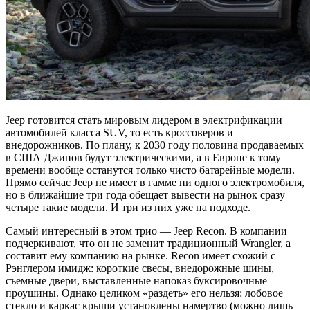
Jeep готовится стать мировым лидером в электрификации
автомобилей класса SUV, то есть кроссоверов и
внедорожников. По плану, к 2030 году половина продаваемых
в США Джипов будут электрическими, а в Европе к тому
времени вообще останутся только чисто батарейные модели.
Прямо сейчас Jeep не имеет в гамме ни одного электромобиля,
но в ближайшие три года обещает вывести на рынок сразу
четыре такие модели. И три из них уже на подходе.
Самый интересный в этом трио — Jeep Recon. В компании
подчеркивают, что он не заменит традиционный Wrangler, а
составит ему компанию на рынке. Recon имеет схожий с
Рэнглером имидж: короткие свесы, внедорожные шины,
съемные двери, выставленные напоказ буксировочные
проушины. Однако целиком «раздеть» его нельзя: лобовое
стекло и каркас крыши установлены намертво (можно лишь