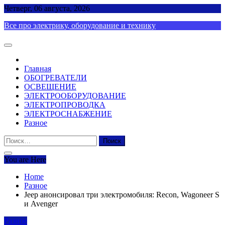
Skip
Четверг, 06 августа, 2026
to
Все про электрику, оборудование и технику
content
Главная
ОБОГРЕВАТЕЛИ
ОСВЕЩЕНИЕ
ЭЛЕКТРООБОРУДОВАНИЕ
ЭЛЕКТРОПРОВОДКА
ЭЛЕКТРОСНАБЖЕНИЕ
Разное
Найти:
You are Here
Home
Разное
Jeep анонсировал три электромобиля: Recon, Wagoneer S
и Avenger
Разное