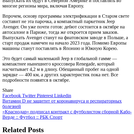
Выпускать их будут в Северной Америке и поставлять во
многие регионы мира, включая Европу.
Впрочем, основу программы электрификации в Старом свете
составит не эта парочка, а компактный паркетник Jeep
Avenger. Он уже почти готов: дебют состоится в октябре на
автосалоне в Париже, тогда же откроется прием заказов.
Выпускать Avenger станут на фиатовском заводе в Польше, а
старт продаж намечен на начало 2023 года. Помимо Европы
машины станут поставлять в Японию и Южную Корею.
Это будет самый маленький Jeep в глобальной гамме —
компактнее нынешнего кроссовера Renegade, который
насчитывает 4,2 м в длину. Обещанный пробег на одной
зарядке — 400 км, а других характеристик пока нет. Все
подробности появятся в октябре.
Share
Facebook
Twitter
Pinterest
Linkedin
Навигация
Витамин D не защитит от коронавируса и респираторных
болезней
по
«Краснодар» подписал контракт с футболистом сборной Кабо-
записям
Верде :: Футбол :: РБК Спорт
Related Posts