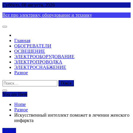
Skip
Суббота, 08 августа, 2026
to
Все про электрику, оборудование и технику
content
Главная
ОБОГРЕВАТЕЛИ
ОСВЕЩЕНИЕ
ЭЛЕКТРООБОРУДОВАНИЕ
ЭЛЕКТРОПРОВОДКА
ЭЛЕКТРОСНАБЖЕНИЕ
Разное
Найти:
You are Here
Home
Разное
Искусственный интеллект поможет в лечении женского
инфаркта
Разное