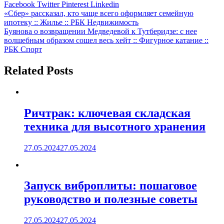
Facebook
Twitter
Pinterest
Linkedin
Навигация
«Сбер» рассказал, кто чаще всего оформляет семейную
ипотеку :: Жилье :: РБК Недвижимость
по
Буянова о возвращении Медведевой к Тутберидзе: с нее
записям
волшебным образом сошел весь хейт :: Фигурное катание ::
РБК Спорт
Related Posts
Ричтрак: ключевая складская
техника для высотного хранения
27.05.2024
27.05.2024
Запуск виброплиты: пошаговое
руководство и полезные советы
27.05.2024
27.05.2024