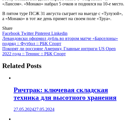
«Лансом». «Монако» набрал 5 очков и поднялся на 10-е место.
В пятом туре ПСЖ 31 августа сыграет на выезде с «Тулузой»,
а «Монако» в тот же день примет на своем поле «Труа».
Share
Facebook
Twitter
Pinterest
Linkedin
Навигация
Левандовски оформил дубль во втором матче «Барселоны»
подряд :: Футбол :: РБК Спорт
по
Покорят ли россияне Америку. Главные интриги US Open
записям
2022 года :: Теннис :: РБК Спорт
Related Posts
Ричтрак: ключевая складская
техника для высотного хранения
27.05.2024
27.05.2024