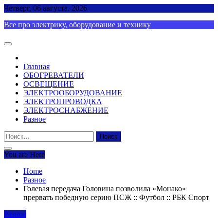
Skip
Четверг, 06 августа, 2026
to
Все про электрику, оборудование и технику
content
Главная
ОБОГРЕВАТЕЛИ
ОСВЕЩЕНИЕ
ЭЛЕКТРООБОРУДОВАНИЕ
ЭЛЕКТРОПРОВОДКА
ЭЛЕКТРОСНАБЖЕНИЕ
Разное
Найти:
You are Here
Home
Разное
Голевая передача Головина позволила «Монако»
прервать победную серию ПСЖ :: Футбол :: РБК Спорт
Разное