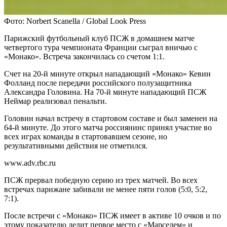
Фото: Norbert Scanella / Global Look Press
Парижский футбольный клуб ПСЖ в домашнем матче
четвертого тура чемпионата Франции сыграл вничью с
«Монако». Встреча закончилась со счетом 1:1.
Счет на 20-й минуте открыл нападающий «Монако» Кевин
Фолланд после передачи российского полузащитника
Александра Головина. На 70-й минуте нападающий ПСЖ
Неймар реализовал пенальти.
Головин начал встречу в стартовом составе и был заменен на
64-й минуте. До этого матча россиянинс принял участие во
всех играх команды в стартовавшем сезоне, но
результативными действия не отметился.
www.adv.rbc.ru
ПСЖ прервал победную серию из трех матчей. Во всех
встречах парижане забивали не менее пяти голов (5:0, 5:2,
7:1).
После встречи с «Монако» ПСЖ имеет в активе 10 очков и по
этому показателю делит первое место с «Марселем» и