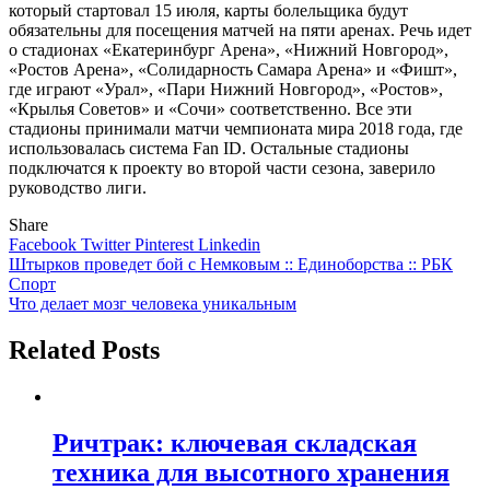
который стартовал 15 июля, карты болельщика будут
обязательны для посещения матчей на пяти аренах. Речь идет
о стадионах «Екатеринбург Арена», «Нижний Новгород»,
«Ростов Арена», «Солидарность Самара Арена» и «Фишт»,
где играют «Урал», «Пари Нижний Новгород», «Ростов»,
«Крылья Советов» и «Сочи» соответственно. Все эти
стадионы принимали матчи чемпионата мира 2018 года, где
использовалась система Fan ID. Остальные стадионы
подключатся к проекту во второй части сезона, заверило
руководство лиги.
Share
Facebook
Twitter
Pinterest
Linkedin
Навигация
Штырков проведет бой с Немковым :: Единоборства :: РБК
Спорт
по
Что делает мозг человека уникальным
записям
Related Posts
Ричтрак: ключевая складская
техника для высотного хранения