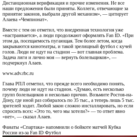
Дистанционная верификация и прочие изменения. Не все
наши предложения были приняты. Коллеги, отвечающие за
принятие законов, выбрали другой механизм», — цитирует
Алаева «Чемпионат».
Вместе с тем он отметил, что внедренная технология уже
«настраивается», а люди продолжают оформлять Fan ID. «При
этом да, посещаемость пугающая. Тем более летом, когда
закрываются кинотеатры, и такой зрелищный футбол с кучей
голов. Люди не идут на стадион — вот главная проблема.
Задача лиги и лично моя — вернуть болельщиков», —
подчеркнул Алаев.
www.adv.rbc.ru
Глава РПЛ отметил, что прежде всего необходимо понять,
почему люди не идут на стадион. «Думаю, есть несколько
групп болельщиков и несколько причин. Возьмите Ростов-на-
Дону, где иной раз собиралось по 35 тыс., а теперь лишь 5 тыс.
зрителей ходит. Любой закон сложно инсталлировать, но если
спросить всех: «Это то, чего мы хотели?» — то ответ явно
«нет», — сказал Алаев.
Фанаты «Спартака» напомнили о бойкоте матчей Кубка
России из-за Fan ID
Футбол