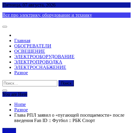
Skip
Пятница, 07 августа, 2026
to
Все про электрику, оборудование и технику
content
Главная
ОБОГРЕВАТЕЛИ
ОСВЕЩЕНИЕ
ЭЛЕКТРООБОРУДОВАНИЕ
ЭЛЕКТРОПРОВОДКА
ЭЛЕКТРОСНАБЖЕНИЕ
Разное
Найти:
You are Here
Home
Разное
Глава РПЛ заявил о «пугающей посещаемости» после
введения Fan ID :: Футбол :: РБК Спорт
Разное