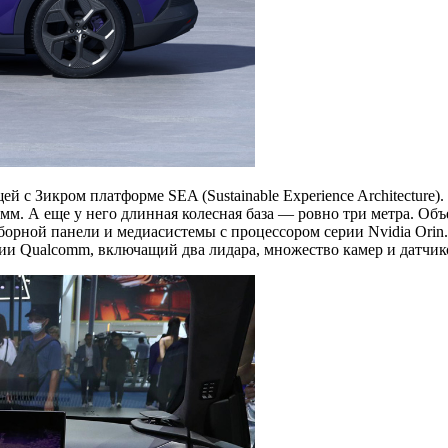
й с Зикром платформе SEA (Sustainable Experience Architecture
. А еще у него длинная колесная база — ровно три метра. Объе
рной панели и медиасистемы с процессором серии Nvidia Orin. 
нии Qualcomm, включащий два лидара, множество камер и датчик