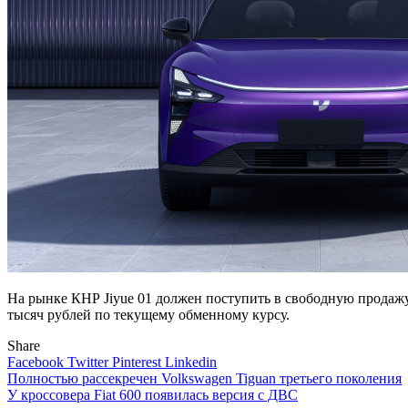
На рынке КНР Jiyue 01 должен поступить в свободную продажу 
тысяч рублей по текущему обменному курсу.
Share
Facebook
Twitter
Pinterest
Linkedin
Навигация
Полностью рассекречен Volkswagen Tiguan третьего поколения
У кроссовера Fiat 600 появилась версия с ДВС
по