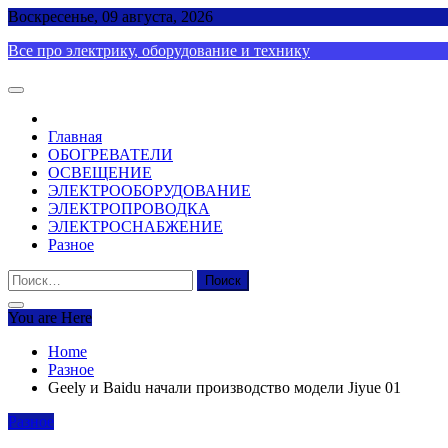
Skip
Воскресенье, 09 августа, 2026
to
Все про электрику, оборудование и технику
content
Главная
ОБОГРЕВАТЕЛИ
ОСВЕЩЕНИЕ
ЭЛЕКТРООБОРУДОВАНИЕ
ЭЛЕКТРОПРОВОДКА
ЭЛЕКТРОСНАБЖЕНИЕ
Разное
Найти:
You are Here
Home
Разное
Geely и Baidu начали производство модели Jiyue 01
Разное