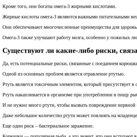
Кроме того, они богаты омега-3 жирными кислотами.
Жирные кислоты омега-3 являются важными питательными веще
Они обеспечивают многочисленные преимущества для здоровья
Омега-3 также улучшают работу мозга, особенно у пожилых лю
Существуют ли какие-либо риски, свя
Да, есть потенциальные риски, связанные с поеданием корюшк
Одной из основных проблем является отравление ртутью.
Ртуть является токсичным элементом, который присутствует в
Ртуть накапливается в организме при употреблении в пищу ры
И не нужно много ртути, чтобы вызвать повреждение нервной
Даже небольшое количество ртути может повлиять на младенцев
Еще один риск – бактериальное заражение.
Корюшки — популярная рыба, а это значит, что они вступают в