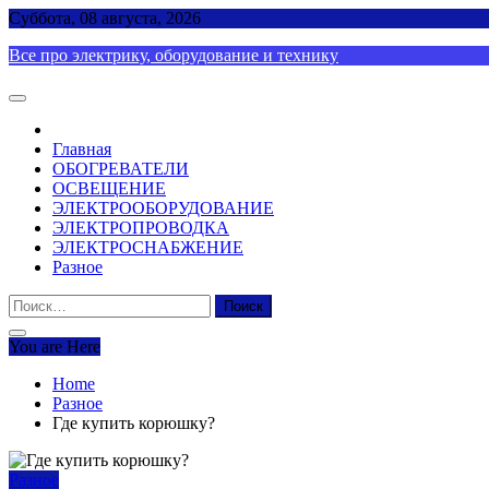
Skip
Суббота, 08 августа, 2026
to
Все про электрику, оборудование и технику
content
Главная
ОБОГРЕВАТЕЛИ
ОСВЕЩЕНИЕ
ЭЛЕКТРООБОРУДОВАНИЕ
ЭЛЕКТРОПРОВОДКА
ЭЛЕКТРОСНАБЖЕНИЕ
Разное
Найти:
You are Here
Home
Разное
Где купить корюшку?
Разное