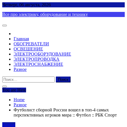
Skip
Четверг, 06 августа, 2026
to
Все про электрику, оборудование и технику
content
Главная
ОБОГРЕВАТЕЛИ
ОСВЕЩЕНИЕ
ЭЛЕКТРООБОРУДОВАНИЕ
ЭЛЕКТРОПРОВОДКА
ЭЛЕКТРОСНАБЖЕНИЕ
Разное
Найти:
You are Here
Home
Разное
Футболист сборной России вошел в топ-4 самых
перспективных игроков мира :: Футбол :: РБК Спорт
Разное