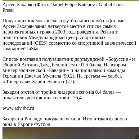
Арсен Захарян
(Фото: Daniel Felipe Kutepov / Global Look
Press)
Полузащитник московского футбольного клуба «Динамо»
Арсен Захарян занял четвертое место в списке самых
перспективных игроков 2003 года рождения. Рейтинг
подготовил Международный центр спортивных
исследований (CIES) совместно со спортивной аналитической
компанией InStat.
Список возглавил полузащитник дортмундской «Боруссии» и
сборной Англии Джуд Беллингем с 91,5 балла. На втором
вингер мюнхенской «Баварии» и национальной команды
Германии Джамал Мусиала (90,2). На третьем — хавбек
«Ливерпуля» Харви Эллиотт (77).
Захарян отстал от тройки лидеров всего на 0,4 балла —
показатель россиянина составил 76,4.
www.adv.rbc.ru
Захарян и Роналду никуда не уехали. Итоги трансферного
окна в Европе
Футбол