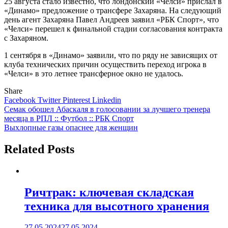
25 августа стало известно, что лондонский «Челси» прислал в
«Динамо» предложение о трансфере Захаряна. На следующий
день агент Захаряна Павел Андреев заявил «РБК Спорт», что
«Челси» перешел к финальной стадии согласования контракта
с Захаряном.
1 сентября в «Динамо» заявили, что по ряду не зависящих от
клуба технических причин осуществить переход игрока в
«Челси» в это летнее трансферное окно не удалось.
Share
Facebook
Twitter
Pinterest
Linkedin
Навигация
Семак обошел Абаскаля в голосовании за лучшего тренера
месяца в РПЛ :: Футбол :: РБК Спорт
по
Выхлопные газы опаснее для женщин
записям
Related Posts
Ричтрак: ключевая складская
техника для высотного хранения
27.05.2024
27.05.2024