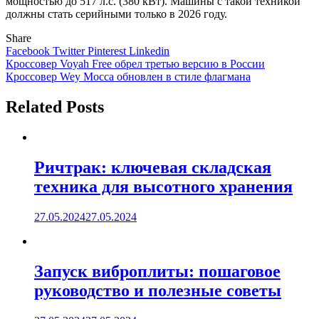
мощностью до 517 л.с. (380 кВт). Машины с такой техникой
должны стать серийными только в 2026 году.
Share
Facebook
Twitter
Pinterest
Linkedin
Навигация
Кроссовер Voyah Free обрел третью версию в России
Кроссовер Wey Mocca обновлен в стиле флагмана
по
записям
Related Posts
Ричтрак: ключевая складская
техника для высотного хранения
27.05.2024
27.05.2024
Запуск виброплиты: пошаговое
руководство и полезные советы