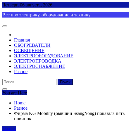
Skip
Четверг, 06 августа, 2026
to
Все про электрику, оборудование и технику
content
Главная
ОБОГРЕВАТЕЛИ
ОСВЕЩЕНИЕ
ЭЛЕКТРООБОРУДОВАНИЕ
ЭЛЕКТРОПРОВОДКА
ЭЛЕКТРОСНАБЖЕНИЕ
Разное
Найти:
You are Here
Home
Разное
Фирма KG Mobility (бывший SsangYong) показала пять
новинок
Разное