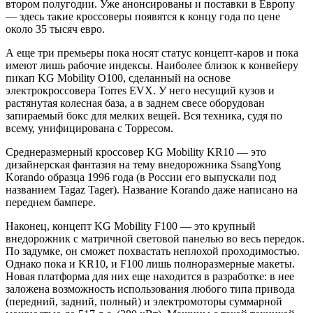
втором полугодии. Уже анонсированы и поставки в Европу
— здесь такие кроссоверы появятся к концу года по цене
около 35 тысяч евро.
А еще три премьеры пока носят статус концепт-каров и пока
имеют лишь рабочие индексы. Наиболее близок к конвейеру
пикап KG Mobility O100, сделанный на основе
электрокроссовера Torres EVX. У него несущий кузов и
растянутая колесная база, а в заднем свесе оборудован
запираемый бокс для мелких вещей. Вся техника, судя по
всему, унифицирована с Торресом.
Среднеразмерный кроссовер KG Mobility KR10 — это
дизайнерская фантазия на тему внедорожника SsangYong
Korando образца 1996 года (в России его выпускали под
названием Tagaz Tager). Название Korando даже написано на
переднем бампере.
Наконец, концепт KG Mobility F100 — это крупный
внедорожник с матричной световой панелью во весь передок.
По задумке, он сможет похвастать неплохой проходимостью.
Однако пока и KR10, и F100 лишь полноразмерные макеты.
Новая платформа для них еще находится в разработке: в нее
заложена возможность использования любого типа привода
(передний, задний, полный) и электромоторы суммарной