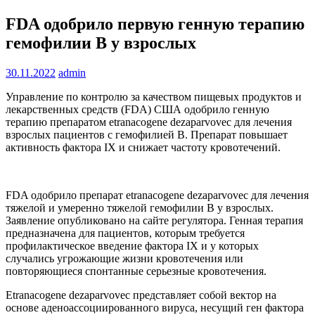
FDA одобрило первую генную терапию
гемофилии В у взрослых
30.11.2022
admin
Управление по контролю за качеством пищевых продуктов и
лекарственных средств (FDA) США одобрило генную
терапию препаратом etranacogene dezaparvovec для лечения
взрослых
пациентов с гемофилией В. Препарат повышает
активность фактора IX и снижает частоту кровотечений.
FDA одобрило препарат etranacogene dezaparvovec для лечения
тяжелой и умеренно тяжелой гемофилии В у взрослых.
Заявление опубликовано на сайте регулятора. Генная терапия
предназначена для пациентов, которым требуется
профилактическое введение фактора IX и у которых
случались угрожающие жизни кровотечения или
повторяющиеся спонтанные серьезные кровотечения.
Etranacogene dezaparvovec представляет собой вектор на
основе аденоассоциированного вируса, несущий ген фактора