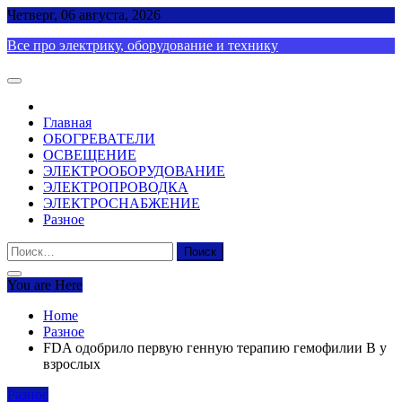
Skip
Четверг, 06 августа, 2026
to
Все про электрику, оборудование и технику
content
Главная
ОБОГРЕВАТЕЛИ
ОСВЕЩЕНИЕ
ЭЛЕКТРООБОРУДОВАНИЕ
ЭЛЕКТРОПРОВОДКА
ЭЛЕКТРОСНАБЖЕНИЕ
Разное
Найти:
You are Here
Home
Разное
FDA одобрило первую генную терапию гемофилии В у
взрослых
Разное