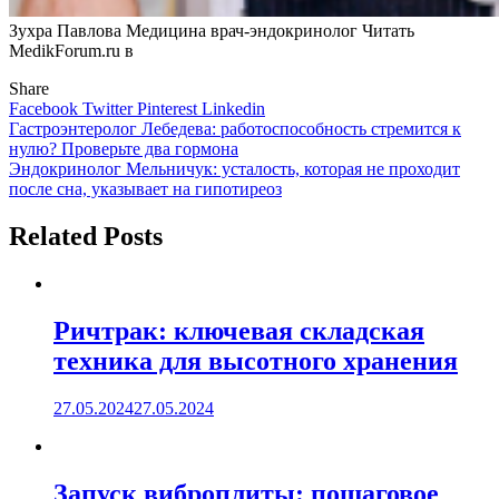
Зухра Павлова Медицина врач-эндокринолог
Читать
MedikForum.ru в
Share
Facebook
Twitter
Pinterest
Linkedin
Навигация
Гастроэнтеролог Лебедева: работоспособность стремится к
нулю? Проверьте два гормона
по
Эндокринолог Мельничук: усталость, которая не проходит
записям
после сна, указывает на гипотиреоз
Related Posts
Ричтрак: ключевая складская
техника для высотного хранения
27.05.2024
27.05.2024
Запуск виброплиты: пошаговое