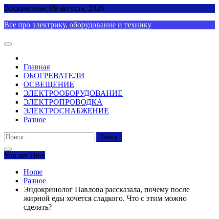
Skip
Воскресенье, 09 августа, 2026
to
Все про электрику, оборудование и технику
content
Главная
ОБОГРЕВАТЕЛИ
ОСВЕЩЕНИЕ
ЭЛЕКТРООБОРУДОВАНИЕ
ЭЛЕКТРОПРОВОДКА
ЭЛЕКТРОСНАБЖЕНИЕ
Разное
Найти:
You are Here
Home
Разное
Эндокринолог Павлова рассказала, почему после
жирной еды хочется сладкого. Что с этим можно
сделать?